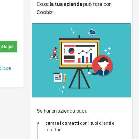
Cosa
la tua azienda
può fare con
Coobiz
il login
clicca
Se hai un'azienda puoi:
curare i contatti
con i tuoi clienti e
fornitori.