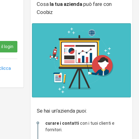
Cosa
la tua azienda
può fare con
Coobiz
il login
clicca
Se hai un'azienda puoi:
curare i contatti
con i tuoi clienti e
fornitori.