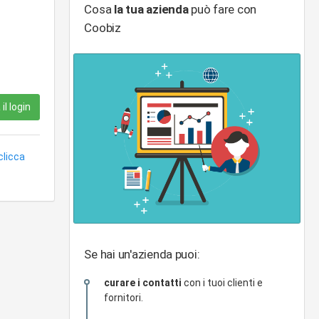
Cosa
la tua azienda
può fare con
Coobiz
il login
clicca
Se hai un'azienda puoi:
curare i contatti
con i tuoi clienti e
fornitori.