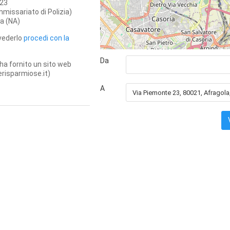
 23
missariato di Polizia)
la
(NA)
 vederlo
procedi con la
Da
ha fornito un sito web
risparmiose.it)
A