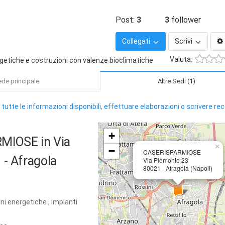
Post:
3
3
follower
Collegati
Scrivi
Valuta:
rgetiche e costruzioni con valenze bioclimatiche
de principale
Altre Sedi (1)
 tutte le informazioni disponibili, effettuare elaborazioni o scrivere re
+
RMIOSE
in Via
×
−
CASERISPARMIOSE
 - Afragola
Via Piemonte 23
80021 - Afragola (Napoli)
ni energetiche , impianti