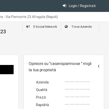
Login / Registrati
a - Via Piemonte 23 Afragola (Napoli)
Il Social Network
Trova Aziende
 23
Opinioni su "caserisparmiose " migliora
la tua proprietà
Azienda
Qualità
Prezzi
Rapidità