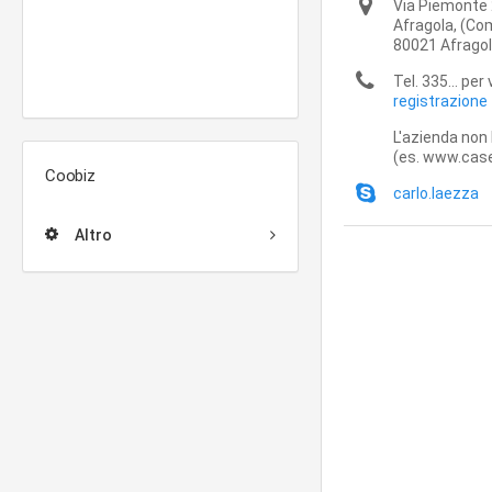
Via Piemonte
Afragola,
(Com
80021
Afrago
Tel. 335... per
registrazione
L'azienda non 
(es. www.case
Coobiz
carlo.laezza
Altro