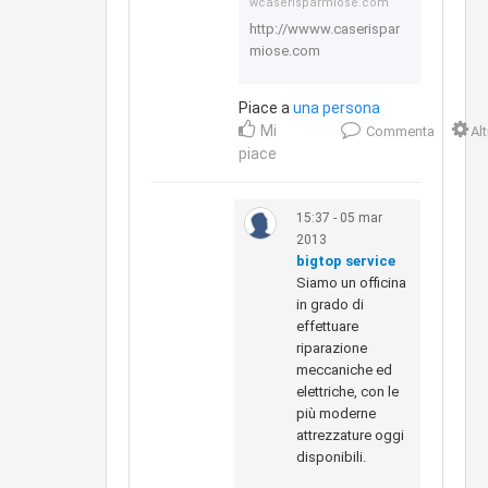
wcaserisparmiose.com
http://wwww.caserispar
miose.com
Piace a
una persona
Mi
Commenta
Al
piace
15:37 - 05 mar
2013
bigtop service
Siamo un officina
in grado di
effettuare
riparazione
meccaniche ed
elettriche, con le
più moderne
attrezzature oggi
disponibili.