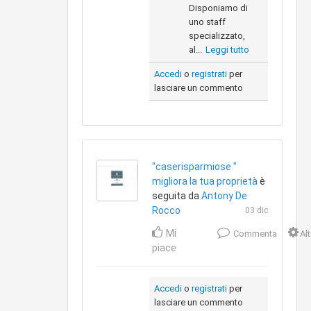
Disponiamo di
uno staff
specializzato,
al...
Leggi tutto
Accedi
o
registrati
per
lasciare un commento
"caserisparmiose "
migliora la tua proprietà
è
seguita da
Antony De
Rocco
03 dic
Mi
Commenta
Al
piace
Accedi
o
registrati
per
lasciare un commento