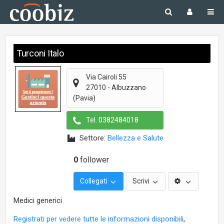
Turconi Italo
Via Cairoli 55
27010
-
Albuzzano
(Pavia)
Tel.
0382484018
Settore:
Bellezza e Salute
0
follower
Collegati
Scrivi
Medici generici
Registrati per vedere tutte le informazioni disponibili
,