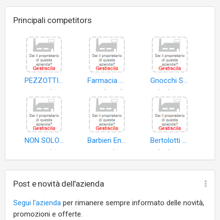
Principali competitors
PEZZOTTI CARLA
Farmacia S. Maria di Negri Amalia
Gnocchi Sonia
parrucchieri
medicinali
barbieri
NON SOLO ESTETICA SNC DI VECCHI MONICA e FERRATI CRISTINA
Barbieri Enrica
Bertolotti Viviana
parrucchieri
parrucchieri
barbieri
Post e novità dell'azienda
Segui l'azienda
per rimanere sempre informato delle novità,
promozioni e offerte.