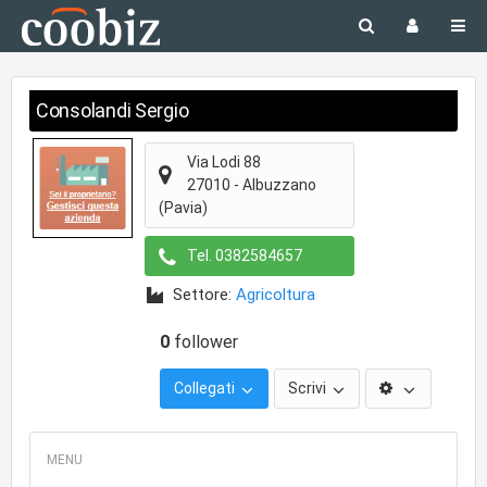
Consolandi Sergio
Via Lodi 88
27010
-
Albuzzano
(Pavia)
Tel.
0382584657
Settore:
Agricoltura
0
follower
Collegati
Scrivi