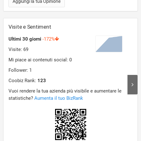
Aggiungi la tua Opinione
Ripariamo articoli vari in pelle come borse, cinture e
attrezzature sportive di vario genere.
Sostituiamo cerniere lampo!
Visite e Sentiment
Vendita accessori e prodotti per calzature, cura e
manutenzione pellami.
Sandali gioiello
Crea il tuo sandalo gioiello e vesti il piede con eleganza e
personalità.
Realizzeremo artigianalmente e su misura l'autenticità
delle tue scelte
Al tuo servizio dal 1983
La Calzoleria Angleria nasce nel 1983 ad opera del calzolaio
Adriano Merighi con il desiderio di offrire alla comunità un
servizio professionale e di qualità.
Alla base del nostro lavoro c’è la volontà di mantenere al top