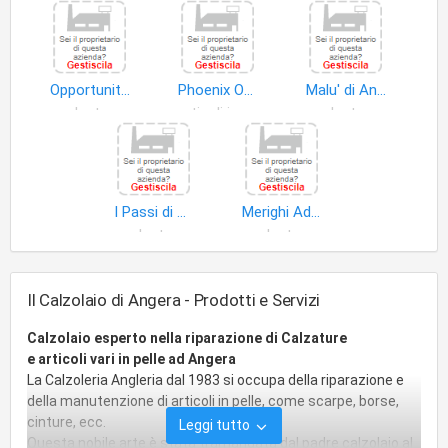
Opportunity S.r.l
Phoenix One di Carrieri Denis
Malu' di Andreotti Giovanna
calzature
articoli in pelle
calzature
I Passi di Alice di Pignata Debora
Merighi Adriano
calzature
calzature
Il Calzolaio di Angera - Prodotti e Servizi
Calzolaio esperto nella riparazione di Calzature
e articoli vari in pelle ad Angera
La Calzoleria Angleria dal 1983 si occupa della riparazione e
della manutenzione di articoli in pelle, come scarpe, borse,
cinture, ecc.
Leggi tutto
Questa nobile arte è stata tramandata dal padre calzolaio al