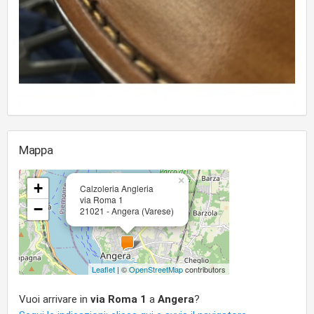
Mappa
×
+
Calzoleria Angleria
via Roma 1
−
21021 - Angera (Varese)
Leaflet
| ©
OpenStreetMap
contributors
Vuoi arrivare in
via Roma 1
a
Angera
?