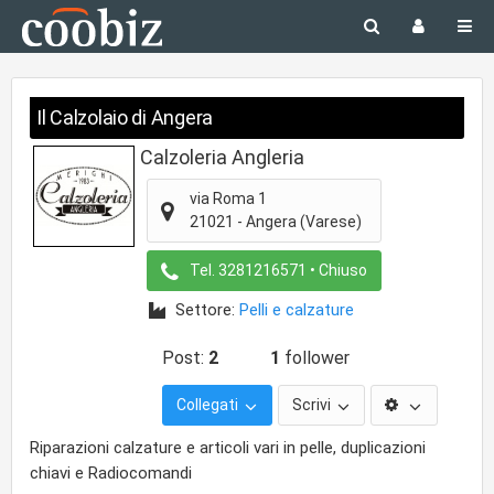
Il Calzolaio di Angera
Calzoleria Angleria
via Roma 1
21021
-
Angera
(Varese)
Tel.
3281216571
• Chiuso
Settore:
Pelli e calzature
Post:
2
1
follower
Collegati
Scrivi
Riparazioni calzature e articoli vari in pelle, duplicazioni
chiavi e Radiocomandi