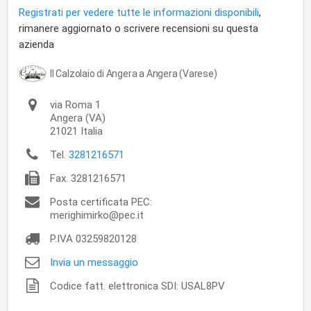
Registrati per vedere tutte le informazioni disponibili
,
rimanere aggiornato o scrivere recensioni su questa
azienda
Il Calzolaio di Angera a Angera (Varese)
via Roma 1
Angera
(VA)
21021
Italia
Tel.
3281216571
Fax.
3281216571
Posta certificata PEC:
merighimirko@pec.it
P.IVA
03259820128
Invia un messaggio
Codice fatt. elettronica SDI: USAL8PV