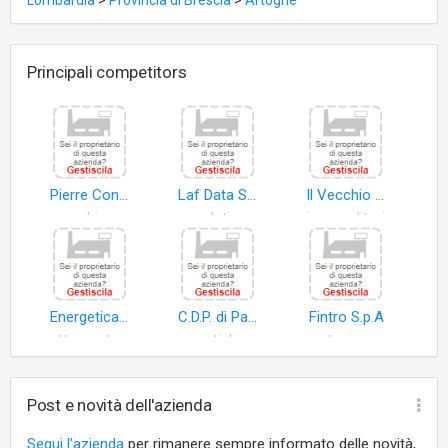
Lombardia
>
Provincia di Brescia
>
Artogne
Principali competitors
Pierre Consulting S.r.l
Laf Data S.a.s. di Laffranchini A. & C
Il Vecchio Baule di Belingheri Dario
macchine ufficio
dati
imprenditori
Energetica di Pretto Giuseppe
C.D.P. di Parolini Elena e C. S.n.c
Fintro S.p.A
attrezzature commercio
pratiche
partecipazioni di controllo
Post e novità dell'azienda
Segui l'azienda
per rimanere sempre informato delle novità,