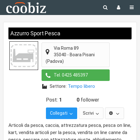
Azzurro Sport Pesca
Via Roma 89
35040
-
Boara Pisani
(Padova)
Tel.
0425 485397
Settore:
Tempo libero
Post:
1
0
follower
Collegati
Scrivi
Articoli da pesca, caccia, attrezzatura pesca, pesca on line,
kart, vendita articoli per la pesca, vendita on line canne da
pesca, pescare con attrezzature giuste, abbigliamento