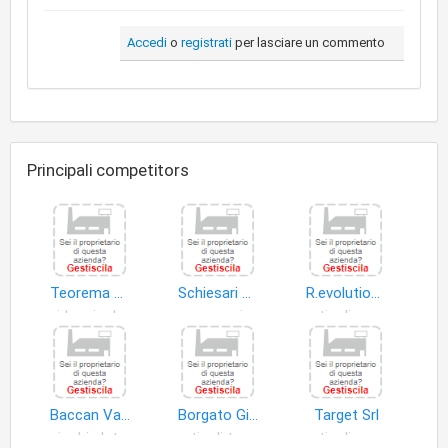
Accedi
o
registrati
per lasciare un commento
Principali competitors
Teorema S.r.l
Schiesari Gino
R.evolution Di Schiesari Paolo
videogiochi uso domestico
accessori e ricambi biciclette
articoli sportivi
Baccan Valentino
Borgato Giuseppe
Target Srl
giochi elettromeccanici
articoli tempo libero
articoli sportivi