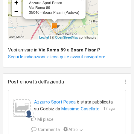
+
Azzurro Sport Pesca
Via Roma 89
−
35040 - Boara Pisani (Padova)
Leaflet
| ©
OpenStreetMap
contributors
Vuoi arrivare in
Via Roma 89
a
Boara Pisani
?
Segui le indicazioni: clicca qui e avvia il navigatore
Post e novità dell'azienda
Azzurro Sport Pesca
è stata pubblicata
su Coobiz da
Massimo Casellato
17 ago
Mi piace
Commenta
Altro