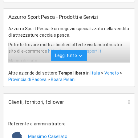
Azzurro Sport Pesca - Prodotti e Servizi
Azzurro Sport Pesca è un negozio specializzato nella vendita
di attrezzature caccia e pesca.
Potrete trovare molti articoli ed offerte visitando il nostro
sito di e-commerce
http://www.azzurrosport.it
Leggi tutto
Mappa del sito:
Fishcon
Altre aziende del settore
Tempo libero
in
Italia
>
Veneto
>
Abbigliamento
Provincia di Padova
>
Boara Pisani
Abbigliamento Bambino
Abbigliamento Caccia
Abbigliamento Intimo
Clienti, fornitori, follower
Abbigliamento Pesca
Abu Garcia
Accessori
Accessori Caccia
Referente e amministratore:
Accessori per Linee Mosche e Finali
Aghi Fora Boilies e da Leadcore
Massimo Casellato