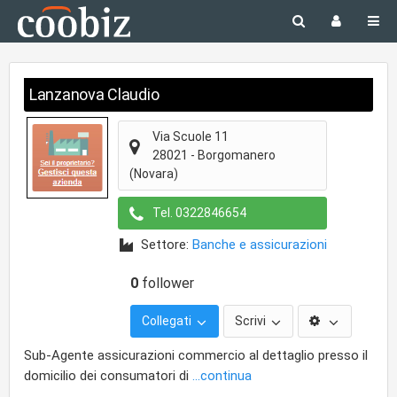
Lanzanova Claudio
Via Scuole 11
28021
-
Borgomanero
(Novara)
Tel.
0322846654
Settore:
Banche e assicurazioni
0
follower
Collegati
Scrivi
Sub-Agente assicurazioni commercio al dettaglio presso il
domicilio dei consumatori di
...continua