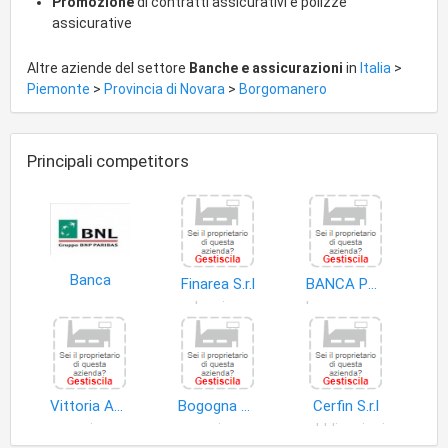
Promozione
di contratti assicurativi e polizze
assicurative
Altre aziende del settore
Banche e assicurazioni
in
Italia
>
Piemonte
>
Provincia di Novara
>
Borgomanero
Principali competitors
Banca
Finarea S.r.l
BANCA POPOLARE DI BERGAMO SPA
leasing
banca centrale
Vittoria Assicurazioni
Bogogna Assicurazioni & Finanza S.a.s. di Riccardo Bogogna e C
Cerfin S.r.l
agenzia assicurativa
agenzia assicurativa
obbligazioni