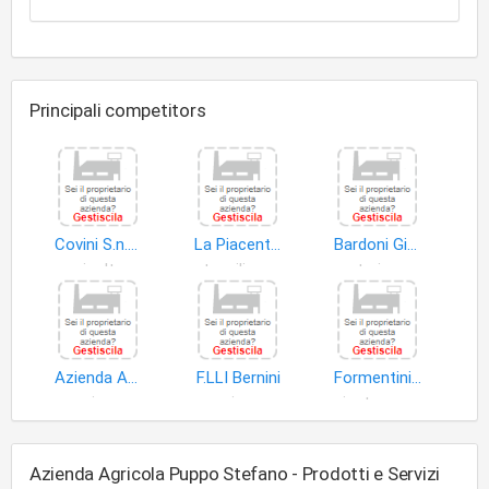
Principali competitors
Covini S.n.c. di Covini Daniele & C
La Piacentina di Molinari Fausta
Bardoni Giorgio
agricoltura
utensili agricoltura
materie agricole
Azienda Agricola Maggi Giorgio
F.LLI Bernini
Formentini Massimo
vino
vino
piante ornamentali
Azienda Agricola Puppo Stefano - Prodotti e Servizi