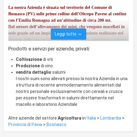
La nostra Azienda è situata sul territorio del Comune di
Bosnasco (PV) sulle prime colline dell’Oltrepo Pavese al confine
con l’Emilia Romagna ad un’altitudine di circa 200 mt.
Dal settore dell’allevamento dei suini, che vengono macellati in
sede grazie ad un impianto di nuova costruzione realizzato nel
Leggi tutto
rispetto delle più recenti normative europee, otteniamo i salumi
tipici della zona destinati alla vendita diretta a Clienti privati.
Prodotti e servizi per aziende, privati:
Coltivazione
di viti
Produzione
di vino
vendita dettaglio
salumi
I nostri suini sono allevati presso la nostra Azienda in una
struttura di recente ammodernamento alimentati dal
nostro personale esclusivamente con cereali e crusca
per essere trasformati in salumi direttamente nel
macello e laboratorio Aziendale.
Altre aziende del settore
Agricoltura
in
Italia
>
Lombardia
>
Provincia di Pavia
>
Bosnasco