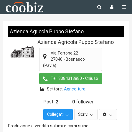
Azienda Agricola Puppo Stefano
Azienda Agricola Puppo Stefano
Via Torrone 22
27040
-
Bosnasco
(Pavia)
Tel.
3384318880
• Chiuso
Settore:
Agricoltura
Post:
2
0
follower
Collegati
Scrivi
Produzione e vendita salumi e carni suine