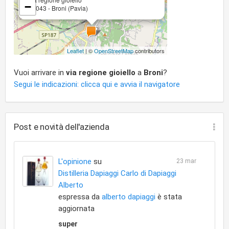
−
27043 - Broni (Pavia)
Leaflet
| ©
OpenStreetMap
contributors
Vuoi arrivare in
via regione gioiello
a
Broni
?
Segui le indicazioni: clicca qui e avvia il navigatore
Post e novità dell'azienda
L'opinione
su
23 mar
Distilleria Dapiaggi Carlo di Dapiaggi
Alberto
espressa da
alberto dapiaggi
è stata
aggiornata
super