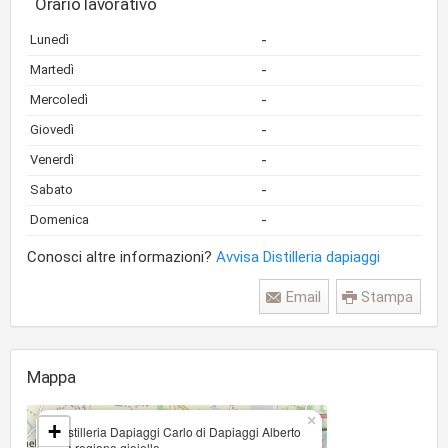
Orario lavorativo
-
Lunedì
-
Martedì
-
Mercoledì
-
Giovedì
-
Venerdì
-
Sabato
-
Domenica
Conosci altre informazioni?
Avvisa Distilleria dapiaggi
Email
Stampa
Mappa
×
+
Distilleria Dapiaggi Carlo di Dapiaggi Alberto
via regione gioiello