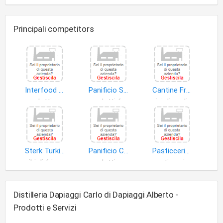
Principali competitors
Interfood S.r.l
Panificio Spiga D'oro di Fucci Vincenzo e C. S.n.c
Cantine Francesco Montagna S.r.l
prodotti a base di carne
prodotti freschi
vini di qualità prodotti in regioni determinate
Sterk Turkish Kurdish Kebab Pizza S.a.s. di Talan Huseyin e C
Panificio Carlotta S.r.l
Pasticceria Indipendenza S.N.C.DI Buzzetti Laura e C
cibi di friggitorie
prodotti panetteria
pasticceria fresca
Distilleria Dapiaggi Carlo di Dapiaggi Alberto -
Prodotti e Servizi