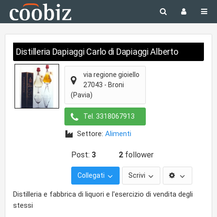
Distilleria Dapiaggi Carlo di Dapiaggi Alberto
via regione gioiello
27043
-
Broni
(Pavia)
Tel.
3318067913
Settore:
Alimenti
Post:
3
2
follower
Collegati
Scrivi
Distilleria e fabbrica di liquori e l'esercizio di vendita degli
stessi