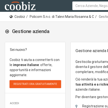
Coobiz
Policom S.n.c. di Talevi Maria Rosanna & C
Gesti
Gestione azienda
Sei nuovo?
Gestione azienda
Coobiz ti aiuta a connetterti con
Gestiscila gratuitam
le
imprese italiane
: offerte,
diventa il gestore de
opportunità e informazioni
completare, modifica
aggiornate.
Ciò renderà la tua az
tua attività e a rich
aziende italiane.
Per diventare gestor
ACCEDI
Registrazione s