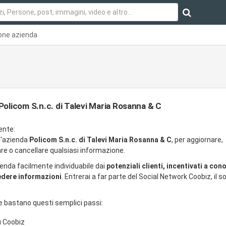
one azienda
Policom S.n.c. di Talevi Maria Rosanna & C
ente:
ll'azienda
Policom S.n.c. di Talevi Maria Rosanna & C
, per aggiornare,
re o cancellare qualsiasi informazione.
ienda facilmente individuabile dai
potenziali clienti, incentivati a con
iedere informazioni
. Entrerai a far parte del Social Network Coobiz, il so
e bastano questi semplici passi:
u Coobiz