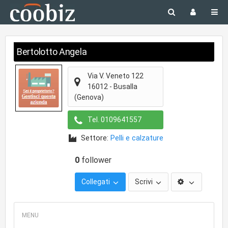
Bertolotto Angela
Via V. Veneto 122
16012
-
Busalla
(Genova)
Tel.
0109641557
Settore:
Pelli e calzature
0
follower
Collegati
Scrivi