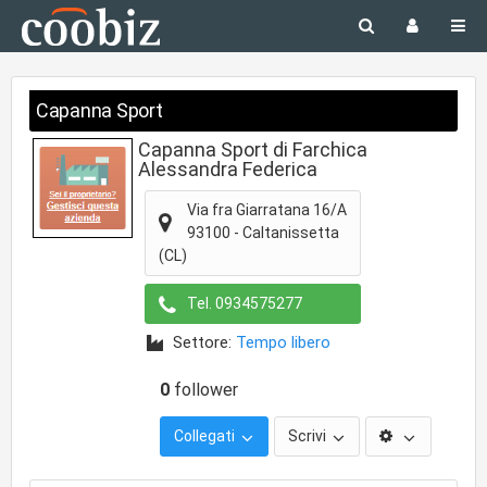
Capanna Sport
Capanna Sport di Farchica
Alessandra Federica
Via fra Giarratana 16/A
93100
-
Caltanissetta
(CL)
Tel.
0934575277
Settore:
Tempo libero
0
follower
Collegati
Scrivi