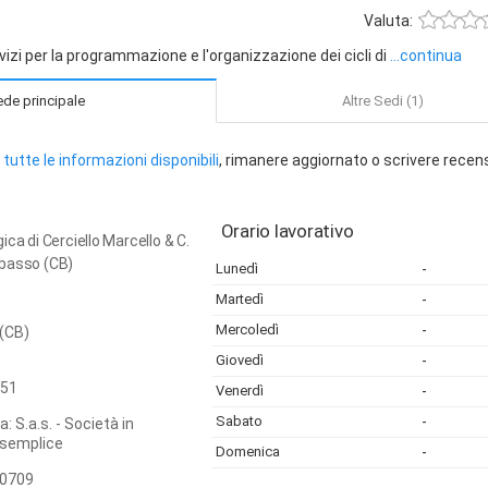
Valuta:
vizi per la programmazione e l'organizzazione dei cicli di
...continua
de principale
Altre Sedi (1)
tutte le informazioni disponibili
, rimanere aggiornato o scrivere recen
Orario lavorativo
ca di Cerciello Marcello & C.
basso (CB)
Lunedì
-
Martedì
-
Mercoledì
-
(CB)
Giovedì
-
51
Venerdì
-
Sabato
-
: S.a.s. - Società in
semplice
Domenica
-
0709