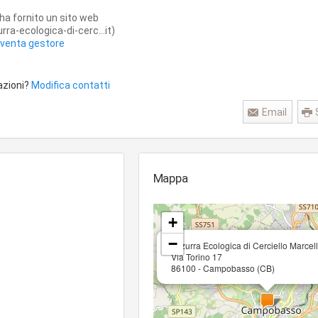
ha fornito un sito web
ra-ecologica-di-cerc...it)
iventa gestore
azioni?
Modifica contatti
Email
Mappa
+
−
Azzurra Ecologica di Cerciello Marcell
Via Torino 17
86100 - Campobasso (CB)