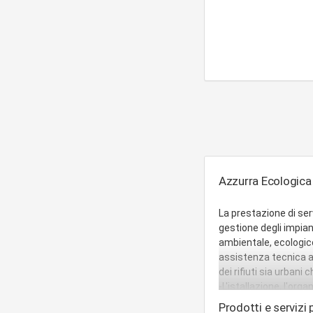
Azzurra Ecologica d
La prestazione di ser
gestione degli impiant
ambientale, ecologico 
assistenza tecnica ad
dei rifiuti sia urbani
-L'istallazione, l'org
depurazione, per il tr
Prodotti e servizi p