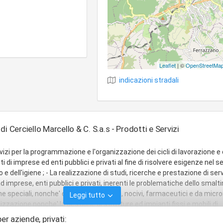
Leaflet
| ©
OpenStreetMa
indicazioni stradali
i Cerciello Marcello & C. S.a.s - Prodotti e Servizi
vizi per la programmazione e l'organizzazione dei cicli di lavorazione e 
i di imprese ed enti pubblici e privati al fine di risolvere esigenze nel s
e dell'igiene ; - La realizzazione di studi, ricerche e prestazione di serv
 imprese, enti pubblici e privati, inerenti le problematiche dello smal
 che speciali, nonche' ospedalieri, tossici, nocivi, farmaceutici e da micr
Leggi tutto
anizzazione nonche' la gestione di strutture ed impianti fissi e mobili di
attamento, smaltimento, riconversione e riutilizzo dei rifiuti di qualsias
er aziende, privati: