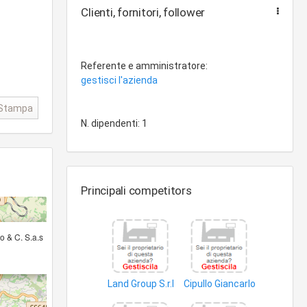
Clienti, fornitori, follower
Referente e amministratore:
gestisci l'azienda
Stampa
N. dipendenti: 1
Principali competitors
×
o & C. S.a.s
Land Group S.r.l
Cipullo Giancarlo
biomasse
riciclaggio