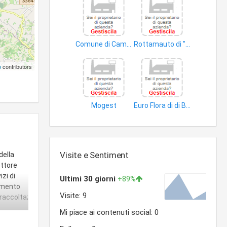
Comune di Campobasso
Rottamauto di "De Pasquale Antonio
rifiuti solidi
cascami
p
contributors
Mogest
Euro Flora di di Bartolomeo Maria
gas
aree pubbliche
Visite e Sentiment
della
ettore
izi di
timento
oraccolta;
i natura;