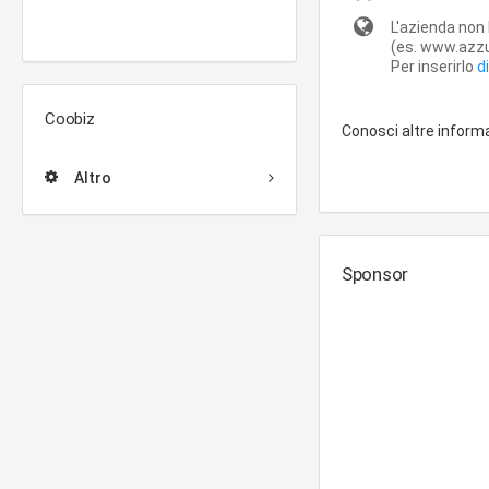
L'azienda non 
(es. www.azzur
Per inserirlo
d
Coobiz
Conosci altre inform
Altro
Sponsor