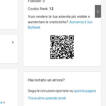
scariche,
ervizio di
 con
armente
azione
dustriali,
zzazione;
si
o per
 e
 legge e
 sotto la
mpiere
',
Hai notato un errore?
ffine o
Segui le istruzioni riportate su
questa pagina
Trova altre aziende simili
so
>