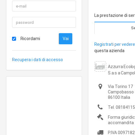
La prestazione di ser
Se
Ricordami
Registrati per vedere 
questa azienda
Recupera i dati di accesso
Azzurra Ecologi
S.a.s a Campo
Via Torino 17
Campobasso
86100
Italia
Tel.
08184115
Forma giuridica
accomandita 
P.IVA
0097182