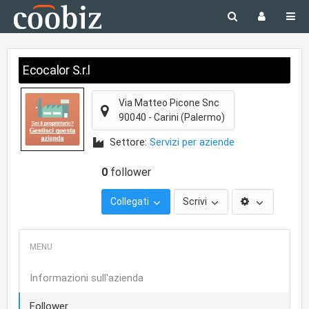
Ecocalor S.r.l
Via Matteo Picone Snc
90040
-
Carini
(Palermo)
Settore:
Servizi per aziende
0
follower
Collegati
Scrivi
Informazioni sull'azienda
Follower