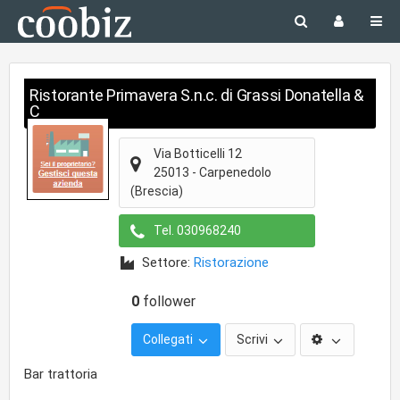
Ristorante Primavera S.n.c. di Grassi Donatella &
C
Via Botticelli 12
25013
-
Carpenedolo
(Brescia)
Tel.
030968240
Settore:
Ristorazione
0
follower
Collegati
Scrivi
Bar trattoria