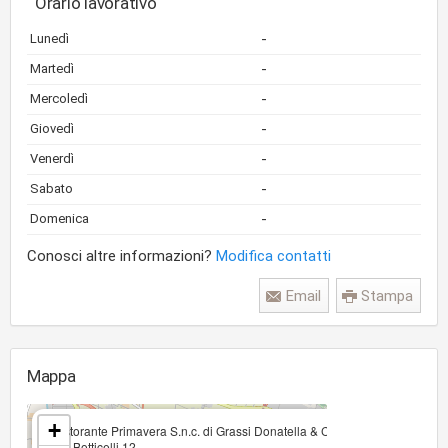
Orario lavorativo
-
Lunedì
-
Martedì
-
Mercoledì
-
Giovedì
-
Venerdì
-
Sabato
-
Domenica
Conosci altre informazioni?
Modifica contatti
Email
Stampa
Mappa
×
+
Ristorante Primavera S.n.c. di Grassi Donatella & C
Via Botticelli 12