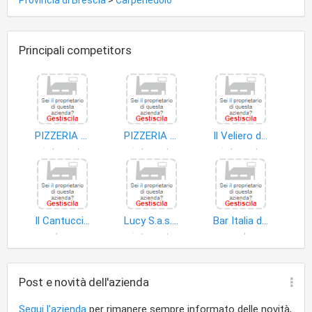
Provincia di Brescia
>
Carpenedolo
Principali competitors
PIZZERIA DA PIO E JONNY DI SETOLA PIO
PIZZERIA CASTELLO
Il Veliero di El Shahat Ismaiel e C. S.a.s
ristorante
ristorante
ristorante
Il Cantuccio di Onorini Mara & C. S.n.c
Lucy S.a.s. di Corestini Lucia e C
Bar Italia di Bosio Maria e Cerutti Marisa S.n.c
bar
ristorante
pub
Post e novità dell'azienda
Segui l'azienda
per rimanere sempre informato delle novità,