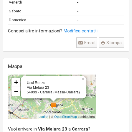
-
Venerdì
-
Sabato
-
Domenica
Conosci altre informazioni?
Modifica contatti
Email
Stampa
Mappa
×
+
Ussi Renzo
Via Melara 23
−
54033 - Carrara (Massa-Carrara)
Leaflet
| ©
OpenStreetMap
contributors
Vuoi arrivare in
Via Melara 23
a
Carrara
?