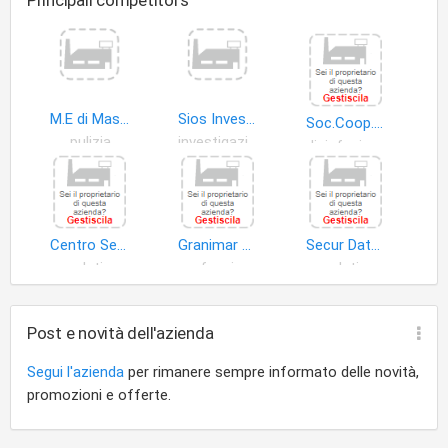
Principali competitors
M.E di Massimiliano Muracchioli
Sios Investigazioni Agenzia Investigativa di Lorenzo Baruzzo
Soc.Coop. Apuana Servizi Vari C.A.S.V. a Responsabilita' Limitata
pulizia
investigazione
disinfezione
Centro Servizi Paghe S.r.l
Granimar Buba
Secur Data Matic
dati
professionisti
dati
Post e novità dell'azienda
Segui l'azienda
per rimanere sempre informato delle novità,
promozioni e offerte.