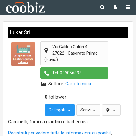
Lukar Srl
Via Galileo Galilei 4
27022
-
Casorate Primo
(Pavia)
Tel.
029056393
Settore:
Cartotecnica
0
follower
Collegati
Scrivi
Caminetti, forni da giardino e barbecues
Registrati per vedere tutte le informazioni disponibili
,