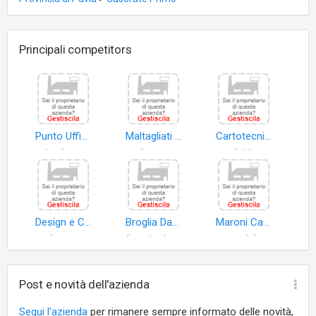
Principali competitors
Punto Ufficio S.n.c. di Forcella Marina & C
Maltagliati Legnami di Vincenzo Maltagliati e C. S.n.c
Cartotecnica di Fusco Claudio
articoli cancelleria
legno
prodotti cartotecnici
Design e Composizione di Pascuzzi Mario
Broglia Damiano
Maroni Casa di Maroni Enrico
preliminari stampa
finestre legno
mobili
Post e novità dell'azienda
Segui l'azienda
per rimanere sempre informato delle novità,