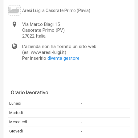
Aresi Luigi a Casorate Primo (Pavia)
Via Marco Biagi 15
Casorate Primo
(PV)
27022
Italia
L'azienda non ha fornito un sito web
(es. www.aresi-luigi.it)
Per inserirlo
diventa gestore
Orario lavorativo
-
Lunedì
-
Martedì
-
Mercoledì
-
Giovedì