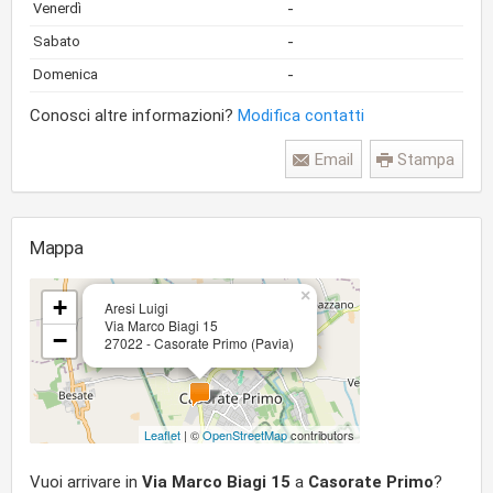
-
Venerdì
-
Sabato
-
Domenica
Conosci altre informazioni?
Modifica contatti
Email
Stampa
Mappa
×
+
Aresi Luigi
Via Marco Biagi 15
−
27022 - Casorate Primo (Pavia)
Leaflet
| ©
OpenStreetMap
contributors
Vuoi arrivare in
Via Marco Biagi 15
a
Casorate Primo
?