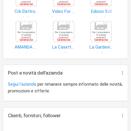
Crk Elettronica di Paolo Chiarakul
Video For You di Manfredi Simona
Edison S.r.l
prodotti non alimentari
beni uso personale
materiale elettrico uso domestico
AMANDA PRINI FLORAL DESIGNER
La Casetta di Rosi di Pisoni Rosangela
La Gardenia di Sacchi Silvia
articoli cancelleria
cristalleria
bulbi
Post e novità dell'azienda
Segui l'azienda
per rimanere sempre informato delle novità,
promozioni e offerte.
Clienti, fornitori, follower