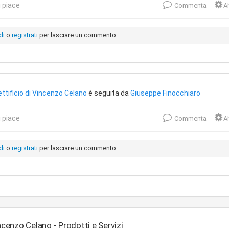
 piace
Commenta
Al
di
o
registrati
per lasciare un commento
ttificio di Vincenzo Celano
è seguita da
Giuseppe Finocchiaro
 piace
Commenta
Al
di
o
registrati
per lasciare un commento
ncenzo Celano - Prodotti e Servizi