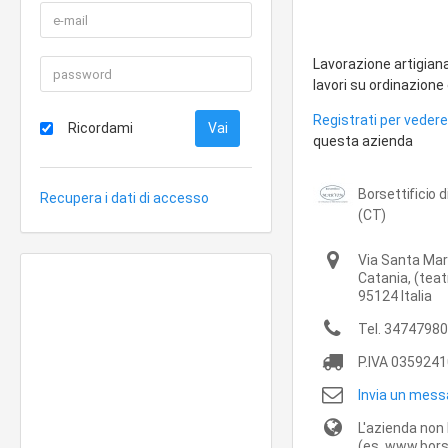
Lavorazione artigian
lavori su ordinazione
Registrati per vedere 
Ricordami
questa azienda
Borsettificio 
Recupera i dati di accesso
(CT)
Via Santa Mari
Catania,
(teat
95124
Italia
Tel.
34747980
P.IVA
0359241
Invia un mess
L'azienda non 
(es. www.borse