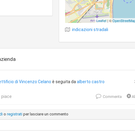
Leaflet
| ©
OpenStreetMa
indicazioni stradali
'azienda
ttificio di Vincenzo Celano
è seguita da
alberto castro
 piace
Commenta
Al
di
o
registrati
per lasciare un commento