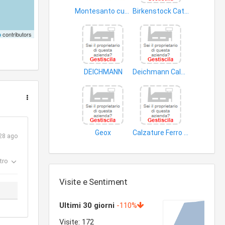
Montesanto cuoio,pelletterie accessori e minuterie varie
Birkenstock Catania
pellami
calzature
p
contributors
DEICHMANN
Deichmann Calzature
calzature
calzature
Geox
Calzature Ferro S.r.l
28 ago
calzature
accessori calzature
tro
Visite e Sentiment