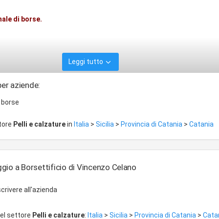
ale di borse.
Leggi tutto
per aziende:
 borse
ttore
Pelli e calzature
in
Italia
>
Sicilia
>
Provincia di Catania
>
Catania
gio a Borsettificio di Vincenzo Celano
crivere all'azienda
del settore
Pelli e calzature
:
Italia
>
Sicilia
>
Provincia di Catania
>
Cata