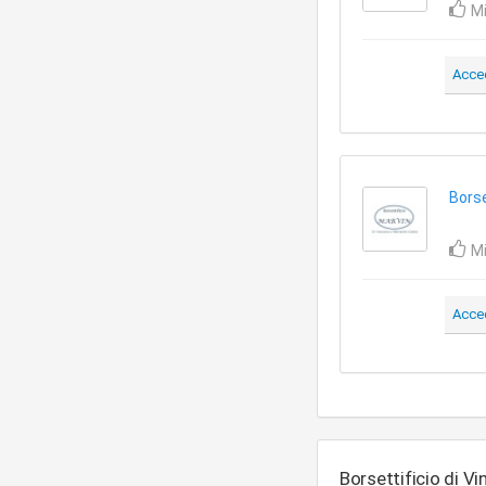
Mi
Acce
Borse
Mi
Acce
Borsettificio di Vi