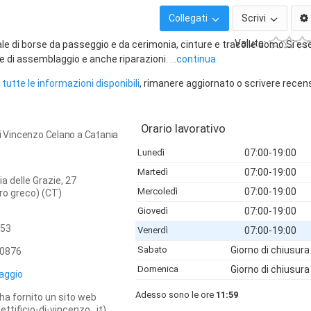
Collegati
Scrivi
Valuta:
ale di borse da passeggio e da cerimonia, cinture e tracolle uomo.Si e
 e di assemblaggio e anche riparazioni.
...continua
tutte le informazioni disponibili
, rimanere aggiornato o scrivere recen
Orario lavorativo
di Vincenzo Celano a Catania
Lunedì
07:00-19:00
Martedì
07:00-19:00
a delle Grazie, 27
Mercoledì
07:00-19:00
ro greco) (CT)
Giovedì
07:00-19:00
53
Venerdì
07:00-19:00
Sabato
Giorno di chiusura
0876
Domenica
Giorno di chiusura
aggio
Adesso sono le ore
11:59
ha fornito un sito web
ttificio-di-vincenzo...it)