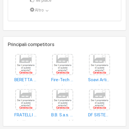
Mi piace
Altro
Principali competitors
BERETTA FRATELLI
Fire-Tech Engineering S.r.l
Soavi Articoli Industriali S.a.s. di Bruno Soavi & C
oggetti in ferro
macchine impiego generale
macchine impiego generale
FRATELLI BERETTA PIERO E INNOCENTE FU NATALE SNC
B.B. S.a.s. di Beretta Angelo & C
DF SISTEMI SNC DI DAMIANI VINCENZO ANTONIO E FRANCO GIANLUCA
strutture metalliche
scale mobili
porte metallo