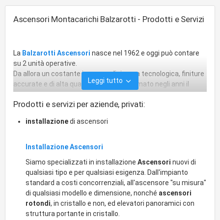
Ascensori Montacarichi Balzarotti - Prodotti e Servizi
La
Balzarotti Ascensori
nasce nel 1962 e oggi può contare
su 2 unità operative.
Da allora un costante impegno di ricerca tecnologica, finiture
Leggi tutto
accurate e di alta qualità, hanno confermato negli anni il
successo dell'azienda che oggi può contare su di una
Prodotti e servizi per aziende, privati:
struttura articolata nei due rami principali dell'attività:
assistenza e installazione di nuovi impianti, quali
Ascensori
,
installazione
di ascensori
Montacarichi
,
Piattaforme Elevatrici
. Una struttura
flessibile e tempestiva nel soddisfare le richieste del cliente,
con costi di gestione limitati, utilizzando solo la migliore
Installazione Ascensori
componentistica esistente in commercio. L'azienda offre un
Siamo specializzati in installazione
Ascensori
nuovi di
servizio di progettazione e installazione ascensori,
qualsiasi tipo e per qualsiasi esigenza. Dall'impianto
montacarichi, piattaforme elevatrici. Inoltre assistenza,
standard a costi concorrenziali, all'ascensore "su misura"
manutenzione e trasformazione ascensori.
di qualsiasi modello e dimensione, nonché
ascensori
rotondi
, in cristallo e non, ed elevatori panoramici con
struttura portante in cristallo.