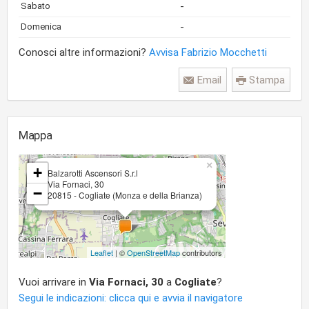
-
Sabato
-
Domenica
Conosci altre informazioni?
Avvisa Fabrizio Mocchetti
Email
Stampa
Mappa
×
+
Balzarotti Ascensori S.r.l
Via Fornaci, 30
−
20815 - Cogliate (Monza e della Brianza)
Leaflet
| ©
OpenStreetMap
contributors
Vuoi arrivare in
Via Fornaci, 30
a
Cogliate
?
Segui le indicazioni: clicca qui e avvia il navigatore