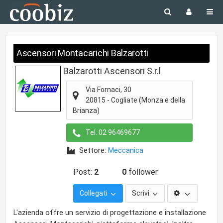
Ascensori Montacarichi Balzarotti
Balzarotti Ascensori S.r.l
Via Fornaci, 30
20815
-
Cogliate
(Monza e della
Brianza)
Tel.
02 96469677
Settore:
Meccanica
Post:
2
0
follower
Collegati
Scrivi
L'azienda offre un servizio di progettazione e installazione