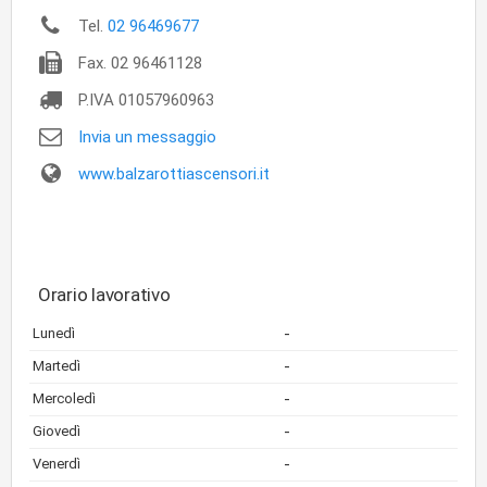
Tel.
02 96469677
Fax.
02 96461128
P.IVA
01057960963
Invia un messaggio
www.balzarottiascensori.it
Orario lavorativo
-
Lunedì
-
Martedì
-
Mercoledì
-
Giovedì
-
Venerdì