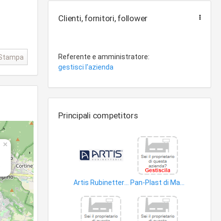
Clienti, fornitori, follower
Referente e amministratore:
Stampa
gestisci l'azienda
Principali competitors
×
)
Artis Rubinetterie
Pan-Plast di Massimo Lorandi & C. S.a.s
oggetti cancelleria