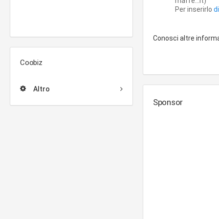
maffe...it)
Per inserirlo
d
Conosci altre inform
Coobiz
Altro
Sponsor