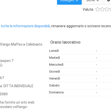
Collegati
Scrivi
Valuta:
tutte le informazioni disponibili
, rimanere aggiornato o scrivere recen
Orario lavorativo
lfango Maffeo a Collebeato
Lunedì
-
Martedì
-
Gasperi 7
Mercoledì
-
S)
Giovedì
-
67
Venerdì
-
Sabato
-
ca: DITTA INDIVIDUALE
Domenica
-
0989
ha fornito un sito web
esolani-volfango-