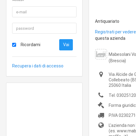
Antiquariato
Registrati per vedere 
questa azienda
Ricordami
Mabesolani Vo
(Brescia)
Recupera i dati di accesso
Via Alcide de 
Collebeato
(B
25060
Italia
Tel.
03025120
Forma giuridi
P.IVA
0230271
L'azienda non 
(es. www.mab