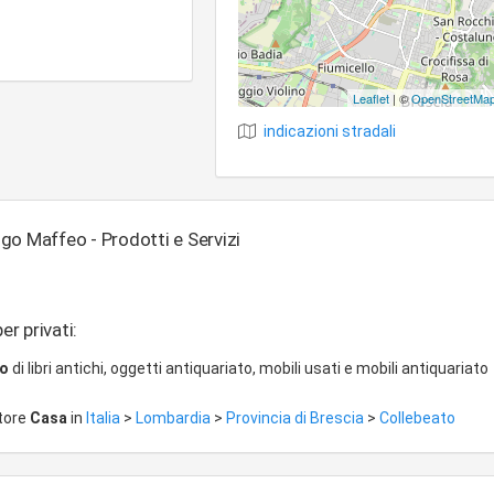
Leaflet
| ©
OpenStreetMa
indicazioni stradali
go Maffeo - Prodotti e Servizi
er privati:
io
di libri antichi, oggetti antiquariato, mobili usati e mobili antiquariato
ttore
Casa
in
Italia
>
Lombardia
>
Provincia di Brescia
>
Collebeato