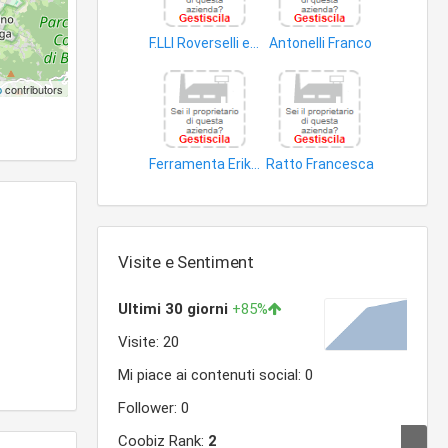
F.LLI Roverselli e C. S.n.c
Antonelli Franco
prodotti non alimentari
articoli uso domestico
p
contributors
Ferramenta Erika di Braghini Pierangelo
Ratto Francesca
bricolage
prodotti
Visite e Sentiment