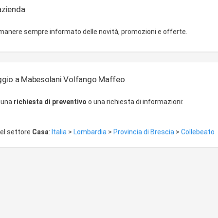
'azienda
imanere sempre informato delle novità, promozioni e offerte.
ggio a Mabesolani Volfango Maffeo
r una
richiesta di preventivo
o una richiesta di informazioni:
del settore
Casa
:
Italia
>
Lombardia
>
Provincia di Brescia
>
Collebeato