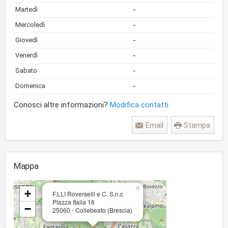
-
Martedì
-
Mercoledì
-
Giovedì
-
Venerdì
-
Sabato
-
Domenica
Conosci altre informazioni?
Modifica contatti
Email
Stampa
Mappa
×
+
F.LLI Roverselli e C. S.n.c
Piazza Italia 16
−
25060 - Collebeato (Brescia)