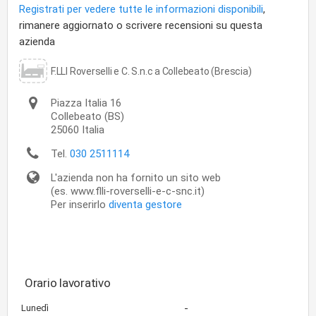
Registrati per vedere tutte le informazioni disponibili
,
rimanere aggiornato o scrivere recensioni su questa
azienda
F.LLI Roverselli e C. S.n.c a Collebeato (Brescia)
Piazza Italia 16
Collebeato
(BS)
25060
Italia
Tel.
030 2511114
L'azienda non ha fornito un sito web
(es. www.flli-roverselli-e-c-snc.it)
Per inserirlo
diventa gestore
Orario lavorativo
-
Lunedì