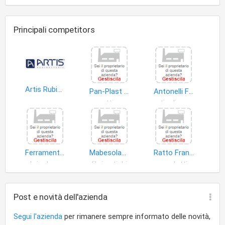
Principali competitors
Artis Rubinetterie
Pan-Plast di Massimo Lorandi & C. S.a.s
Antonelli Franco
oggetti cancelleria
articoli uso domestico
Ferramenta Erika di Braghini Pierangelo
Mabesolani Volfango Maffeo
Ratto Francesca
bricolage
libri antichi
prodotti
Post e novità dell'azienda
Segui l'azienda
per rimanere sempre informato delle novità,