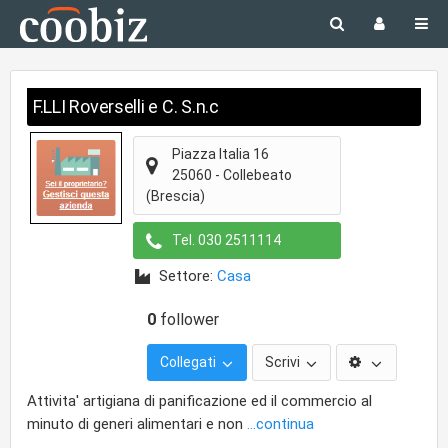
F.LLI Roverselli e C. S.n.c
Piazza Italia 16
25060
-
Collebeato
(Brescia)
Tel.
030 2511114
Settore:
Casa
0
follower
Collegati
Scrivi
Attivita' artigiana di panificazione ed il commercio al
minuto di generi alimentari e non
...continua