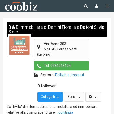
B & B Immobiliare di Bertini Fiorella e Batoni Silvia
S.n.c
Via Roma 303
57014
-
Collesalvetti
(Livorno)
Tel.
0586963194
Settore:
Edilizia e Impianti
0
follower
Collegati
Scrivi
L'attivita' di intermedeiazione mobiliare ed immobiliare
relative alla compravendita e
...continua