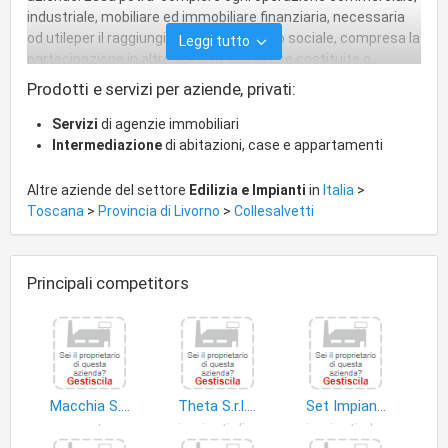
industriale, mobiliare ed immobiliare finanziaria, necessaria
od utileper il raggiungimento dello scopo sociale, compresa la
Leggi tutto
partecipazione in altre societa' o imprese costituite o
costituende, aventi oggetto analogo al proprio.
Prodotti e servizi per aziende, privati:
Servizi
di agenzie immobiliari
Intermediazione
di abitazioni, case e appartamenti
Altre aziende del settore
Edilizia e Impianti
in
Italia
>
Toscana
>
Provincia di Livorno
>
Collesalvetti
Principali competitors
Macchia S.r.l
Theta S.r.l. Societa' Unipersonale
Set Impianti S.r.l
coperture
impianti distribuzione energia elettrica
impianti elettronici