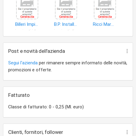
Billeri Impianti Tecnologici di Billeri Simone
B.P. Installazione e Manutenzione IMP. Idrotermosanitari Ed Elettrici di Bozzi Paolo
Ricci Marmi e Graniti S.n.c. di Pieranna Ricci & C
impianti idrosanitari
impianti distribuzione energia elettrica
marmo
Post e novità dell'azienda
Segui l'azienda
per rimanere sempre informato delle novità,
promozioni e offerte.
Fatturato
Classe di fatturato: 0 - 0,25 (Ml. euro)
Clienti, fornitori, follower