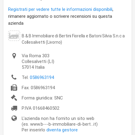
Registrati per vedere tutte le informazioni disponibili
,
rimanere aggiornato o scrivere recensioni su questa
azienda
B & B Immobiliare di Bertini Fiorella e Batoni Silvia S.n.c a
Collesalvetti (Livorno)
Via Roma 303
Collesalvetti
(LI)
57014
Italia
Tel.
0586963194
Fax.
0586963194
Forma giuridica: SNC
P.IVA
01668460502
L'azienda non ha fornito un sito web
(es. www.b---b-immobiliare-di-bert...it)
Per inserirlo
diventa gestore