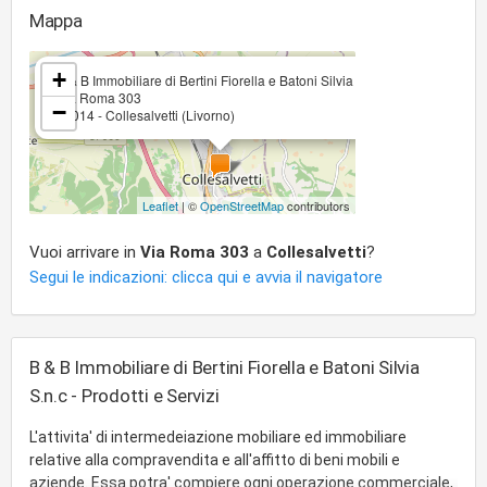
Mappa
×
+
B & B Immobiliare di Bertini Fiorella e Batoni Silvia S.n.c
Via Roma 303
−
57014 - Collesalvetti (Livorno)
Leaflet
| ©
OpenStreetMap
contributors
Vuoi arrivare in
Via Roma 303
a
Collesalvetti
?
Segui le indicazioni: clicca qui e avvia il navigatore
B & B Immobiliare di Bertini Fiorella e Batoni Silvia
S.n.c - Prodotti e Servizi
L'attivita' di intermedeiazione mobiliare ed immobiliare
relative alla compravendita e all'affitto di beni mobili e
aziende. Essa potra' compiere ogni operazione commerciale,