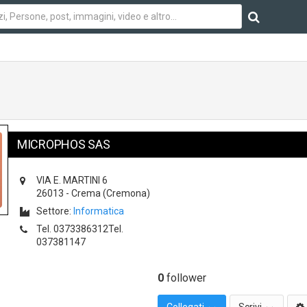
MICROPHOS SAS
VIA E. MARTINI 6
26013
-
Crema
(Cremona)
Settore:
Informatica
Tel.
0373386312Tel.
037381147
0
follower