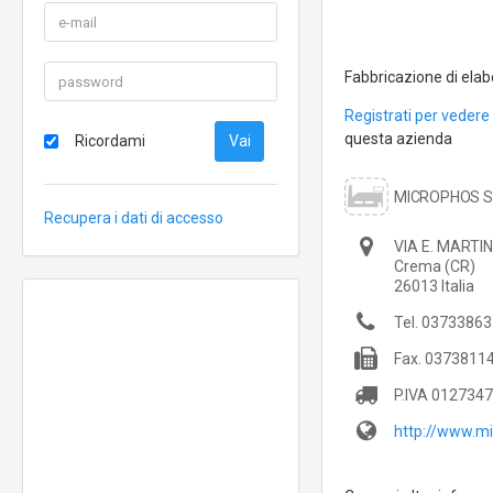
Fabbricazione di elab
Registrati per vedere 
questa azienda
Ricordami
MICROPHOS S
Recupera i dati di accesso
VIA E. MARTIN
Crema
(CR)
26013
Italia
Tel.
03733863
Fax.
0373811
P.IVA
0127347
http://www.mi