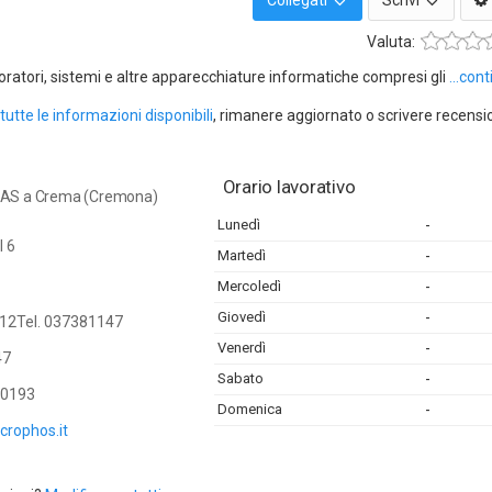
Collegati
Scrivi
Valuta:
oratori, sistemi e altre apparecchiature informatiche compresi gli
...con
tutte le informazioni disponibili
, rimanere aggiornato o scrivere recensi
Orario lavorativo
AS a Crema (Cremona)
Lunedì
-
I 6
Martedì
-
Mercoledì
-
Giovedì
-
12Tel. 037381147
Venerdì
-
47
Sabato
-
0193
Domenica
-
crophos.it