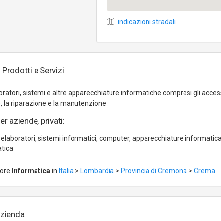
indicazioni stradali
rodotti e Servizi
oratori, sistemi e altre apparecchiature informatiche compresi gli access
ne, la riparazione e la manutenzione
er aziende, privati:
 elaboratori, sistemi informatici, computer, apparecchiature informatica
atica
tore
Informatica
in
Italia
>
Lombardia
>
Provincia di Cremona
>
Crema
azienda