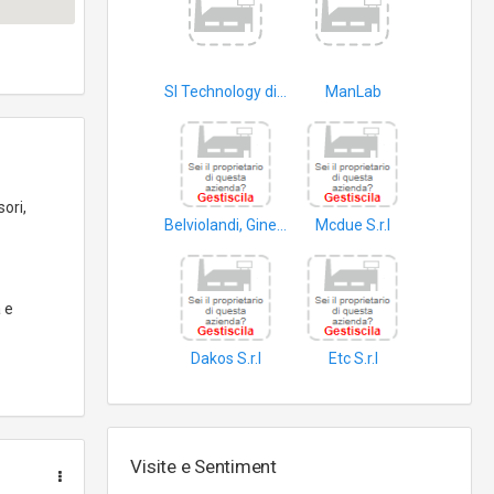
Sl Technology di Spoldi G. e Lena A. S.n.c
ManLab
computer
ori,
Belviolandi, Ginelli e Riboli Elaborazioni Contabili S.r.l
Mcdue S.r.l
informatica
software
 e
Dakos S.r.l
Etc S.r.l
software
informatica
Visite e Sentiment