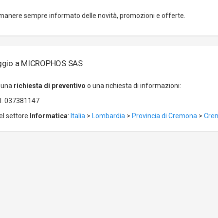
manere sempre informato delle novità, promozioni e offerte.
aggio a MICROPHOS SAS
r una
richiesta di preventivo
o una richiesta di informazioni:
. 037381147
el settore
Informatica
:
Italia
>
Lombardia
>
Provincia di Cremona
>
Cre