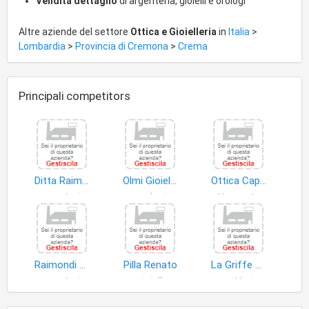
Vendita dettaglio
di argenteria, gioielli e orologi
Altre aziende del settore
Ottica e Gioielleria
in
Italia
>
Lombardia
>
Provincia di Cremona
>
Crema
Principali competitors
Ditta Raimondi Emilio di Raimondi Secondo e F.LLI S.n.c
Olmi Gioielli di Olmi Maria Cristina
Ottica Capitano di Razzini Filippo
argenteria
orologi
attrezzature fotografiche
Raimondi Alessandro
Pilla Renato
La Griffe di Mazzola Franco & C. S.n.c
argenteria
gioielli
oggetti gioielleria