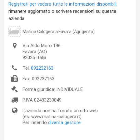
Registrati per vedere tutte le informazioni disponibili
,
rimanere aggiornato o scrivere recensioni su questa
azienda
Matina Calogera a Favara (Agrigento)
Via Aldo Moro 196
Favara
(AG)
92026
Italia
Tel.
092232163
Fax.
092232163
Forma giuridica: INDIVIDUALE
P.IVA
02483230849
L'azienda non ha fornito un sito web
(es. www.matina-calogera.it)
Per inserirlo
diventa gestore