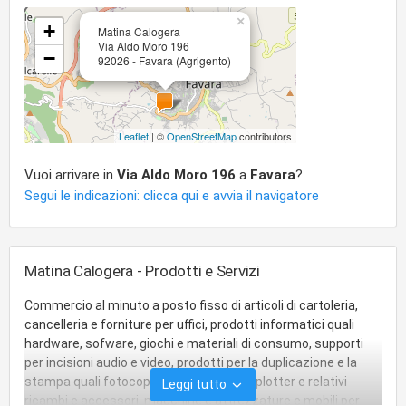
×
+
Matina Calogera
Via Aldo Moro 196
−
92026 - Favara (Agrigento)
Leaflet
| ©
OpenStreetMap
contributors
Vuoi arrivare in
Via Aldo Moro 196
a
Favara
?
Segui le indicazioni: clicca qui e avvia il navigatore
Matina Calogera - Prodotti e Servizi
Commercio al minuto a posto fisso di articoli di cartoleria,
cancelleria e forniture per uffici, prodotti informatici quali
hardware, sofware, giochi e materiali di consumo, supporti
per incisioni audio e video, prodotti per la duplicazione e la
stampa quali fotocopiatrici, stampanti, plotter e relativi
Leggi tutto
ricambi e accessori, macchine e attrezzature e mobili per