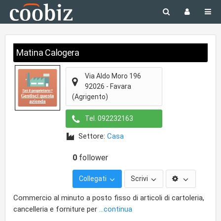
Matina Calogera
Via Aldo Moro 196
92026
-
Favara
(Agrigento)
Tel.
092232163
Settore:
Casa
0
follower
Collegati
Scrivi
Commercio al minuto a posto fisso di articoli di cartoleria,
cancelleria e forniture per
...continua