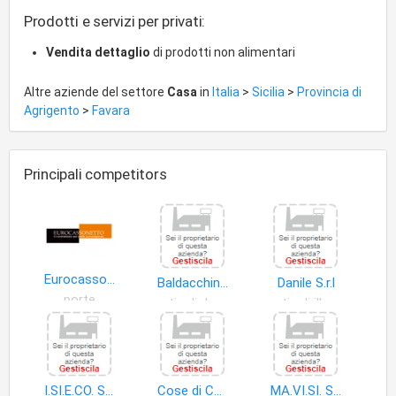
ufficio, orologeria, pelletteria, oggettistica d'arredamento, libri
Prodotti e servizi per privati:
e pubblicazioni, gestione e fatturazione del traffico
telefonico.
Vendita dettaglio
di prodotti non alimentari
Altre aziende del settore
Casa
in
Italia
>
Sicilia
>
Provincia di
Agrigento
>
Favara
Principali competitors
Eurocassonetto
Baldacchino S.R.L.FERRAMENTA Dal 1956
Danile S.r.l
porte
articoli domestici non elettrici
articoli illuminazione
I.SI.E.CO. S.r.l
Cose di Casa
MA.VI.SI. Societa' Unipersonale a Responsabilita' Limitata