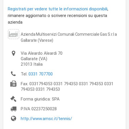
Registrati per vedere tutte le informazioni disponibili
,
rimanere aggiornato o scrivere recensioni su questa
azienda
Azienda Multiservizi Comunali Commerciale Gas S.r.l a
Gallarate (Varese)
Via Aleardo Aleardi 70
Gallarate
(VA)
21013
Italia
Tel.
0331 707700
Fax.
0331794353 0331 794353 0331 794353 0331
794353 0331 794353
Forma giuridica: SPA
P.IVA
02237250028
http://www.amsc.it/tennis/