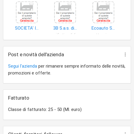
SOCIETA' ITALIANA ROTTAMI (SRL)
3B S.a.s. di Trebbi Barbara & C
Ecoauto S.r.l
navi
rifiuti solidi
rottami metallici
Post e novità dell'azienda
Segui l'azienda
per rimanere sempre informato delle novità,
promozioni e offerte.
Fatturato
Classe di fatturato: 25 - 50 (Ml. euro)