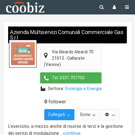
Azienda Multiservizi Comunali Commerciale Gas
S.r.l
Via Aleardo Aleardi 70
21013
-
Gallarate
(Varese)
Tel.
0331 707700
Settore:
Ecologia e Energia
0
follower
Collegati
Scrivi
L'esercizio, a mezzo anche di risorse di terzi e la gestione
dei servizi di modulazione
...continua