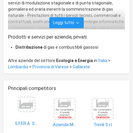
servizi di modulazione stagionale e di punta stagionale,
giornaliera ed oraria inerenti la somministrazione di gas
naturale - Prestazioni di tutti i servizi tecnici, commerciali e
contrattuali, svolti anche attraverso tecnologie informatiche
Leggi tutto
e telematiche, connessi alla vendita di gas naturale ai clienti
finali - Svolgimento delle attivita' inerenti, complementari,
Prodotti e servizi per aziende, privati:
accessorie, ausiliarie ed affini a quelle indicate nei precedenti
punti.
Distribuzione
di gas e combustibili gassosi
Altre aziende del settore
Ecologia e Energia
in
Italia
>
Lombardia
>
Provincia di Varese
>
Gallarate
Principali competitors
S.F.ER.A. SRL
Azienda Multiservizi Comunali S.p.A
Trimli S.r.l
acqua potabile
accessori e ricambi strumenti idrologia