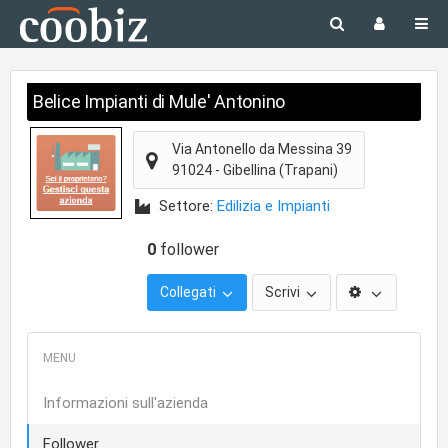
Belice Impianti di Mule' Antonino
Via Antonello da Messina 39
91024
-
Gibellina
(Trapani)
Settore:
Edilizia e Impianti
0
follower
Collegati
Scrivi
Informazioni sull'azienda
Follower