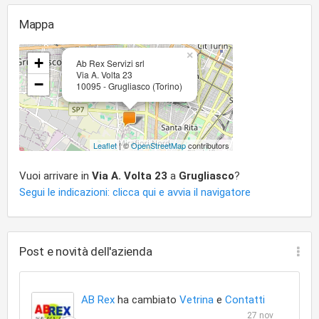
Mappa
×
+
Ab Rex Servizi srl
Via A. Volta 23
−
10095 - Grugliasco (Torino)
Leaflet
| ©
OpenStreetMap
contributors
Vuoi arrivare in
Via A. Volta 23
a
Grugliasco
?
Segui le indicazioni: clicca qui e avvia il navigatore
Post e novità dell'azienda
AB Rex
ha cambiato
Vetrina
e
Contatti
27 nov