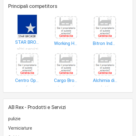
Principali competitors
STAR BROKER
Working House Soc.Coop
Bitron Industrie S.p.A
altri servizi
pulizia
partecipazioni di controllo
Centro Operativo Emergenze Strada Ed Ambiente S.r.l
Cargo Broker S.r.l. Unipersonale
Alchimia di Leone Vincenzo
pulizia
trasporti
prodotti vari
AB Rex - Prodotti e Servizi
pulizie
Verniciature