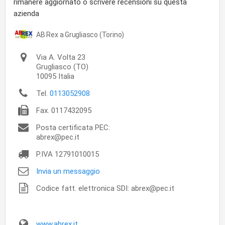
rimanere aggiornato o scrivere recensioni su questa
azienda
AB Rex a Grugliasco (Torino)
Via A. Volta 23
Grugliasco
(TO)
10095
Italia
Tel.
0113052908
Fax.
0117432095
Posta certificata PEC:
abrex@pec.it
P.IVA
12791010015
Invia un messaggio
Codice fatt. elettronica SDI: abrex@pec.it
www.abrex.it