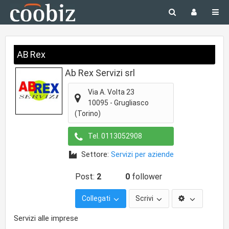
AB Rex
Ab Rex Servizi srl
Via A. Volta 23
10095
-
Grugliasco
(Torino)
Tel.
0113052908
Settore:
Servizi per aziende
Post:
2
0
follower
Collegati
Scrivi
Servizi alle imprese