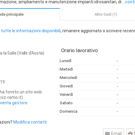
ormazione, ampliamento e manutenzione impianti idrosanitari, di
...cont
de principale
Altre Sedi (1)
tutte le informazioni disponibili
, rimanere aggiornato o scrivere recen
Orario lavorativo
la Salle (Valle d'Aosta)
Lunedì
-
Martedì
-
Mercoledì
-
19
Giovedì
-
ha fornito un sito web
Venerdì
-
oz-remo.it)
iventa gestore
Sabato
-
Domenica
-
azioni?
Modifica contatti
Email