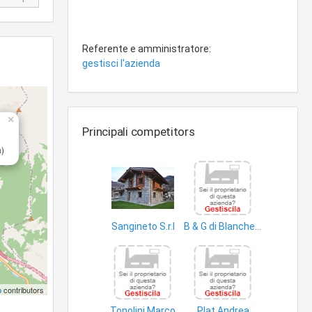
Referente e amministratore:
gestisci l'azienda
×
Principali competitors
a)
Sangineto S.r.l
B & G di Blanchet & C S.n.c
edifici
terreno
p
contributors
Tonolini Marco
Plat Andrea