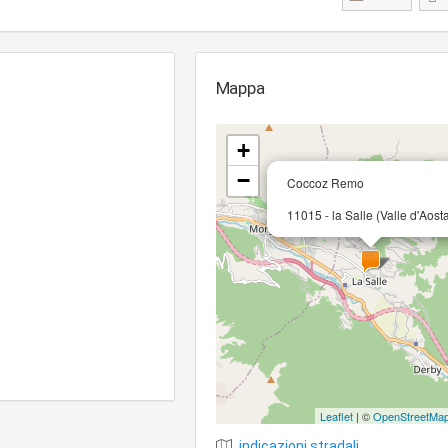
Mappa
+
−
Coccoz Remo
11015 - la Salle (Valle d'Aost
Leaflet
| ©
OpenStreetMa
indicazioni stradali