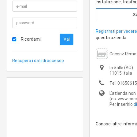
Installazione, trasf
Se
Registrati per vedere 
questa azienda
Ricordami
Coccoz Remo a 
Recupera i dati di accesso
la Salle
(AO)
11015
Italia
Tel.
01658615
L'azienda non 
(es. www.cocc
Per inserirlo
d
Conosci altre inform