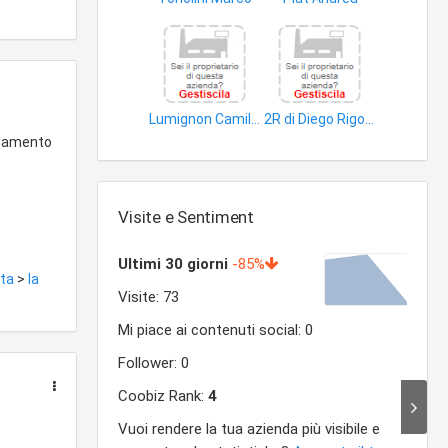
edifici
lavori speciali edili
Lumignon Camillo
2R di Diego Rigollet C. Sas-Impianti di Riscalda
edifici
impianti idraulico sanitari
ldamento
Visite e Sentiment
sta
>
la