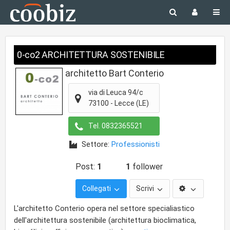
0-co2 ARCHITETTURA SOSTENIBILE
architetto Bart Conterio
via di Leuca 94/c
73100
-
Lecce
(LE)
Tel.
0832365521
Settore:
Professionisti
Post:
1
1
follower
Collegati
Scrivi
L'architetto Conterio opera nel settore specialiastico
dell'architettura sostenibile (architettura bioclimatica,