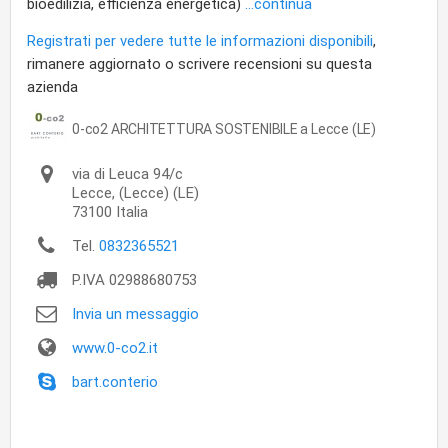
bioedilizia, efficienza energetica)
...continua
Registrati per vedere tutte le informazioni disponibili
,
rimanere aggiornato o scrivere recensioni su questa
azienda
0-co2 ARCHITETTURA SOSTENIBILE a Lecce (LE)
via di Leuca 94/c
Lecce,
(Lecce) (LE)
73100
Italia
Tel.
0832365521
P.IVA
02988680753
Invia un messaggio
www.0-co2.it
bart.conterio