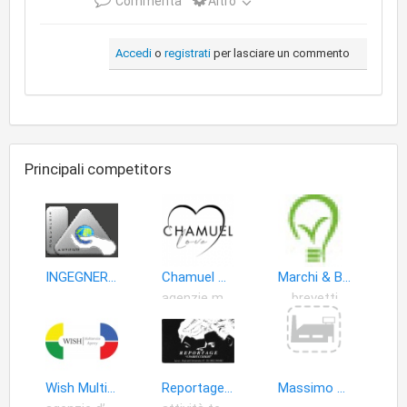
Commenta
Altro
Accedi
o
registrati
per lasciare un commento
Principali competitors
INGEGNERIA & AMBIENTE
Chamuel Agenzia Matrimoniale
Marchi & Brevetti d'Invenzione
agenzie matrimoniali
brevetti
Wish Multiservice Agency
Reportage " I parrucchieri "
Massimo Tamborrino agente in attivita finanziaria PREXTA MEDIOLANUM