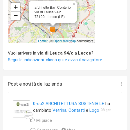
×
+
architetto Bart Conterio
via di Leuca 94/c
−
73100 - Lecce (LE)
Leaflet
| ©
OpenStreetMap
contributors
Vuoi arrivare in
via di Leuca 94/c
a
Lecce
?
Segui le indicazioni: clicca qui e avvia il navigatore
Post e novità dell'azienda
0-co2 ARCHITETTURA SOSTENIBILE
ha
cambiato
Vetrina
,
Contatti
e
Logo
08 gen
Mi piace