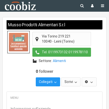
Musso Prodotti Alimentari S.r.l
Via Torino 219 221
10040
-
Leinì
(Torino)
Tel.
0119973132 0119978110
Settore:
Alimenti
0
follower
Collegati
Scrivi
Informazioni sull'azienda