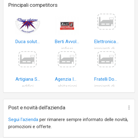
Principali competitors
Duca solutions
Berti Avvolgibili
Elettronica Ciucci S.r.l
infissi
impianti distribuzione energia elettrica
Artigiana Servizi Srl
Agenzia Immobiliare Tecninvest Del GEOM. Jannone Loris
Fratelli Domenici S.n.c. di Riccardo e Nicola Domenici
edifici
abitazioni
impianti distribuzione energia elettrica
Post e novità dell'azienda
Segui l'azienda
per rimanere sempre informato delle novità,
promozioni e offerte.