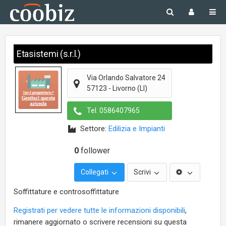
Etasistemi (s.r.l.)
Via Orlando Salvatore 24
57123
-
Livorno
(LI)
Tel.
0586407965
Settore:
Edilizia e Impianti
0
follower
Collegati
Scrivi
Soffittature e controsoffittature
Registrati per vedere tutte le informazioni disponibili
,
rimanere aggiornato o scrivere recensioni su questa