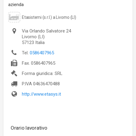
azienda
Etasistemi (s.r.l.) a Livorno (LI)
Via Orlando Salvatore 24
Livorno
(LI)
57123
Italia
Tel.
0586407965
Fax.
0586407965
Forma giuridica: SRL
P.IVA
04636470488
http://www.etasys.it
Orario lavorativo