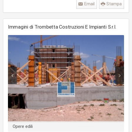
Email
Stampa
Immagini di Trombetta Costruzioni E Impianti S.r.l.
Opere edili
O