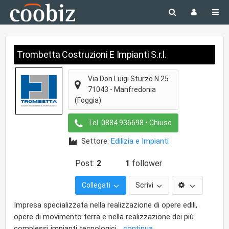
Trombetta Costruzioni E Impianti S.r.l.
Via Don Luigi Sturzo N.25
71043
-
Manfredonia
(Foggia)
Tel.
0884 936698
• Chiuso
Settore:
Edilizia e Impianti
Post:
2
1
follower
Collegati
Scrivi
Impresa specializzata nella realizzazione di opere edili,
opere di movimento terra e nella realizzazione dei più
complessi impianti tecnologici
...continua