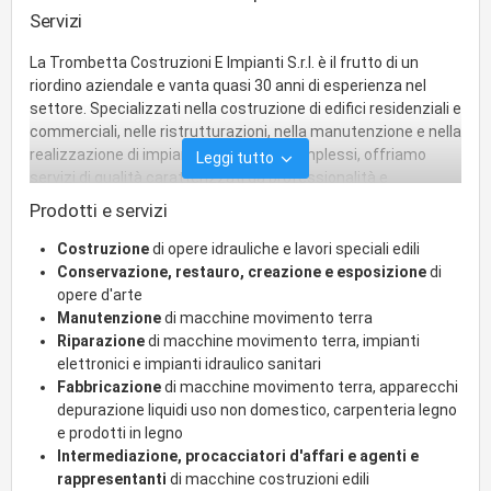
Servizi
La Trombetta Costruzioni E Impianti S.r.l. è il frutto di un
riordino aziendale e vanta quasi 30 anni di esperienza nel
settore. Specializzati nella costruzione di edifici residenziali e
commerciali, nelle ristrutturazioni, nella manutenzione e nella
realizzazione di impianti tecnologici complessi, offriamo
Leggi tutto
servizi di qualità caratterizzati da professionalità e
competenza. La Trombetta Costruzioni E Impianti S.r.l. si
Prodotti e servizi
impegna a fornire soluzioni edili di alta qualtà. La nostra
passione per l'eccellenza e l'attenzione ai dettagli
Costruzione
di opere idrauliche e lavori speciali edili
determinano un importante punto di riferimento per i nostri
Conservazione, restauro, creazione e esposizione
di
clienti. La Trombetta Costruzioni E Impianti S.r.l. si distingue
opere d'arte
per la qualità e l'innovazione dei servizi offerti anche nel
Manutenzione
di macchine movimento terra
settore del movimento terra. Offriamo soluzioni
Riparazione
di macchine movimento terra, impianti
all'avanguardia per impianti elettrici, idraulici, di
elettronici e impianti idraulico sanitari
climatizzazione e domotici. Con anni di esperienza e un team
Fabbricazione
di macchine movimento terra, apparecchi
di professionisti altamente qualificati, ci impegniamo a
depurazione liquidi uso non domestico, carpenteria legno
garantire qualità, efficienza e sicurezza in ogni progetto che
e prodotti in legno
realizziamo. La Trombetta Costruzioni E Impianti S.r.l. è
Intermediazione, procacciatori d'affari e agenti e
specializzata nella realizzazione di opere in legno,
rappresentanti
di macchine costruzioni edili