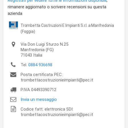
Registrati per vedere tutte le informazioni disponibili
,
rimanere aggiornato o scrivere recensioni su questa
azienda
Trombetta Costruzioni E Impianti S.r.l. a Manfredonia
(Foggia)
Via Don Luigi Sturzo N.25
Manfredonia
(FG)
71043
Italia
Tel.
0884 936698
Posta certificata PEC:
trombettacostruzionieimpianti@pec.it
P.IVA
04493390712
Invia un messaggio
Codice fatt. elettronica SDI:
trombettacostruzionieimpianti@pec.it