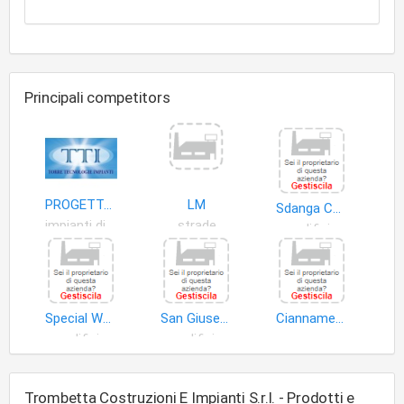
Principali competitors
PROGETTAZIONE E INSTALLAZIONE SISTEMI PER ENERGIA RINNOVABILE:FOTOVOLTAICO, SOLARE TERMICO, IMPIANTI ELETTRICI, SICUREZZA, VIDEO CONTROLLO,AUTOMAZIONE,DOMOTICA.
LM
Sdanga Costruzioni S.r.l
impianti distribuzione energia elettrica
strade
edifici
Special Works
San Giuseppe Artigiano Soc.Coop. Edilizia a Responsabilita' Limitata
Ciannamea Marino & C. S.n.c
edifici
edifici
marmo
Trombetta Costruzioni E Impianti S.r.l. - Prodotti e