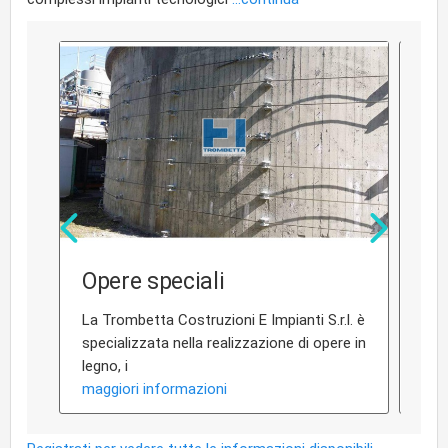
Opere speciali
Se
La Trombetta Costruzioni E Impianti S.r.l. è
La T
specializzata nella realizzazione di opere in
offr
legno, i
elet
maggiori informazioni
mag