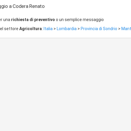
ggio a Codera Renato
er una
richiesta di preventivo
o un semplice messaggio
del settore
Agricoltura
:
Italia
>
Lombardia
>
Provincia di Sondrio
>
Mant