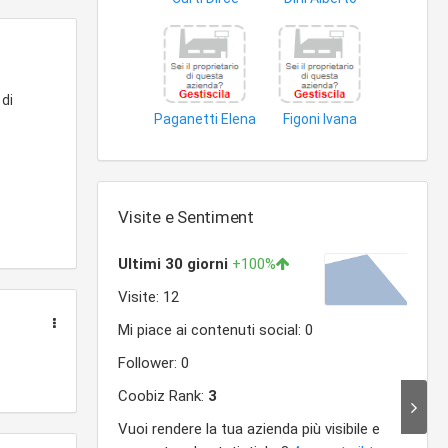
prodotti agricoli
mucche
 di
Paganetti Elena
Figoni Ivana
formaggi
animali
Visite e Sentiment