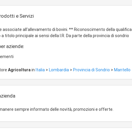
odotti e Servizi
e associate all'allevamento di bovini. ** Riconoscimento della qualifica
a titolo principale ai sensi della l.R. Da parte della provincia di sondrio
per aziende:
sementi
ttore
Agricoltura
in
Italia
>
Lombardia
>
Provincia di Sondrio
>
Mantello
'azienda
imanere sempre informato delle novità, promozioni e offerte.