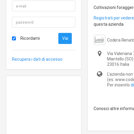
Coltivazioni foragger
Registrati per vedere 
questa azienda
Ricordami
Codera Renato
Via Valeriana 
Mantello
(SO)
Recupera i dati di accesso
23016
Italia
L'azienda non 
(es. www.code
Per inserirlo
d
Conosci altre inform