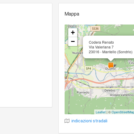
Mappa
+
−
Codera Renato
Via Valeriana 7
23016 - Mantello (Sondrio)
Leaflet
| ©
OpenStreetMa
indicazioni stradali