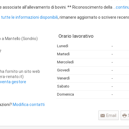
e associate all'allevamento di bovini. ** Riconoscimento della
...contin
tutte le informazioni disponibili
, rimanere aggiornato o scrivere recen
Orario lavorativo
 a Mantello (Sondrio)
Lunedì
-
7
Martedì
-
Mercoledì
-
Giovedì
-
ha fornito un sito web
ra-renato.it)
Venerdì
-
iventa gestore
Sabato
-
Domenica
-
azioni?
Modifica contatti
Email