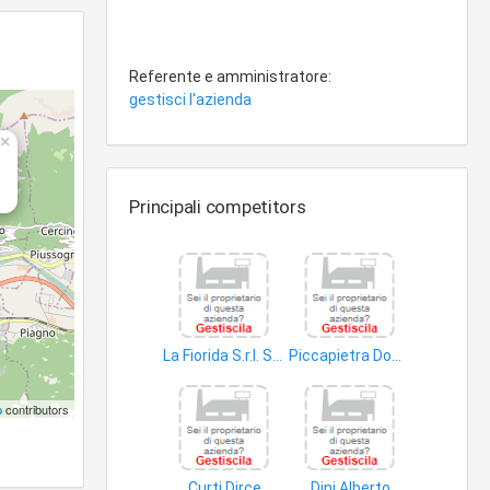
Referente e amministratore:
gestisci l'azienda
×
Principali competitors
La Fiorida S.r.l. Societa' Agricola Bionatura Valtellina Azienda Agrituristica
Piccapietra Domenico
bovini
aree forestali
p
contributors
Curti Dirce
Dini Alberto