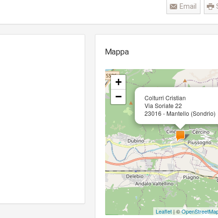
Email
Mappa
+
−
Colturri Cristian
Via Soriate 22
23016 - Mantello (Sondrio)
Leaflet
| ©
OpenStreetMa