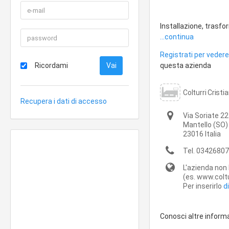
Installazione, trasf
...continua
Registrati per vedere 
Ricordami
questa azienda
Colturri Cristi
Recupera i dati di accesso
Via Soriate 22
Mantello
(SO)
23016
Italia
Tel.
03426807
L'azienda non 
(es. www.coltur
Per inserirlo
d
Conosci altre inform