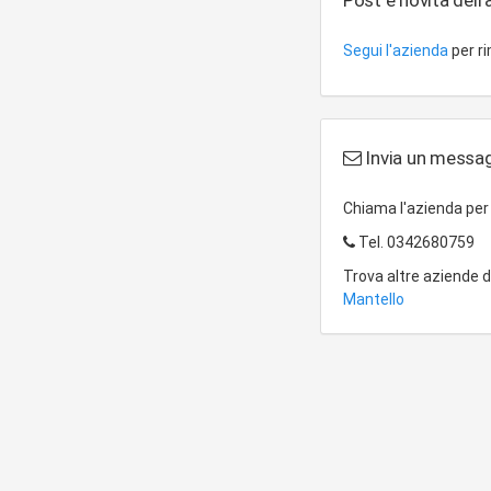
Post e novità dell
Segui l'azienda
per r
Invia un messagg
Chiama l'azienda pe
Tel.
0342680759
Trova altre aziende 
Mantello