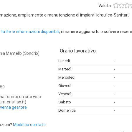
Valuta:
ormazione, ampliamento e manutenzione di impianti idraulico-Sanitari,
tutte le informazioni disponibili
, rimanere aggiornato o scrivere recen
Orario lavorativo
an a Mantello (Sondrio)
Lunedì
-
Martedì
-
Mercoledì
-
Giovedì
-
59
Venerdì
-
ha fornito un sito web
ri-cristian.it)
Sabato
-
iventa gestore
Domenica
-
azioni?
Modifica contatti