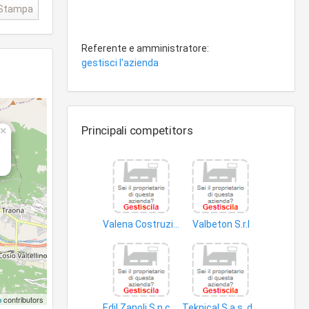
Stampa
Referente e amministratore:
gestisci l'azienda
Principali competitors
×
Valena Costruzioni S.r.l
Valbeton S.r.l
edifici
calcestruzzo
p
contributors
Edil Zanoli S.n.c. di Zanoli Mirco, Claudio e Sergio
Teknical S.a.s. di Pedranzini Silvano & C