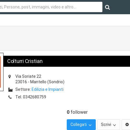
Colturri Cristian
Via Soriate 22
23016
-
Mantello
(Sondrio)
Settore:
Edilizia e Impianti
Tel.
0342680759
0
follower
Collegati
Scrivi