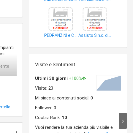
edifici
impianti distribuzione energia elettrica
PEDRANZINI e C (SRL)
Assisto S.n.c. di Orlandi A. e C. S.n.c
cantieri edili
impianti trasporto gas
impianti
asi
Visite e Sentiment
l'ente
tello