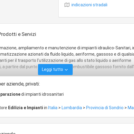
indicazioni stradali
Prodotti e Servizi
rmazione, ampliamento e manutenzione di impianti idraulico-Sanitari, 
imatizzazione azionati da fluido liquido, aeriforme, gassoso e di qualsi
nti per il trasporto l'utilizzazione di gas allo stato liquido o aeriforme
ici, a partire dal punto di consegna del combustibile gassoso fornito dal
Leggi tutto
er aziende, privati:
riparazione
di impianti idrosanitari
ttore
Edilizia e Impianti
in
Italia
>
Lombardia
>
Provincia di Sondrio
>
Man