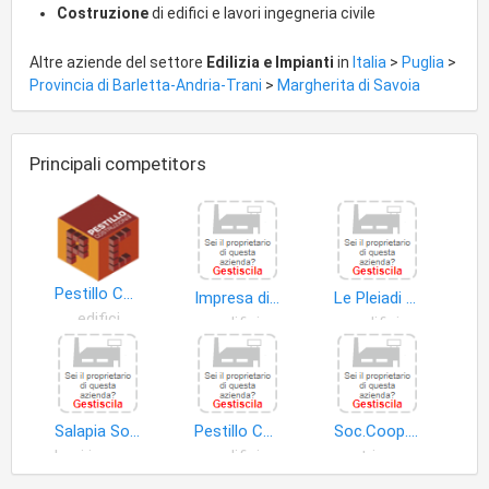
via non prevalente e del tutto accessoria e strumentale e
Costruzione
di edifici e lavori ingegneria civile
comunque con espressa esclusione di qualsiasi attivita'
svolta nei confronti del pubblico, operazioni finanziarie e
Altre aziende del settore
Edilizia e Impianti
in
Italia
>
Puglia
>
mobiliari, concedere fidejussioni, avalli, cauzioni, garanzie agli
Provincia di Barletta-Andria-Trani
>
Margherita di Savoia
enti cui la cooperativa aderisce, nonch a favore di terzi. Tutte
le attivita' elencate nell' dovranno essere svolte nel rispetto
delle norme del codice civile e di quelle eventualmente
Principali competitors
previste da leggi speciali. Sono espressamente escluse le
attivita' di cui all'art.106 D-Lgs. 385/93 E quelle riservate ai
sensi delle leggi 23 marzo 1983 n. 77, E 2 gennaio 1991 n 1,
d.Lgs. N 385/93 e d.Lgs. 58/98, Nonche' tutte le attivita'
soggette a speciali autorizzazioni, senza che prima, queste,
siano state ottenute. La cooperativa non potra' svolgere
Pestillo Costruzioni srl
Impresa di Costruzioni Operamolla di Operamolla Antonio & C. S.a.s
Le Pleiadi Soc.Coop. Edilizia
attivita' riservate per legge a professionisti iscritti in appositi
edifici
edifici
edifici
albi protetti. La societa', al fine di rendere piu' efficace la
propria azione, con deliberazione dell'assemblea dei soci,
potra' consociarsi ad altre cooperative, aderire a consorzi di
cooperative ovvero ad una delle associazioni di
rappresentanza riconosciute dal movimento
Salapia Soc.Coop. Edilizia
Pestillo Costruzioni di Pestillo Ruggiero & C. S.a.s
Soc.Coop. Edilizia Sali Scelti
cooperativistico. La cooperativa potra' ricevere prestiti dai
beni immobili
edifici
centri commerciali
soci nei limiti e con l'osservanza degli obblighi stabiliti dalle