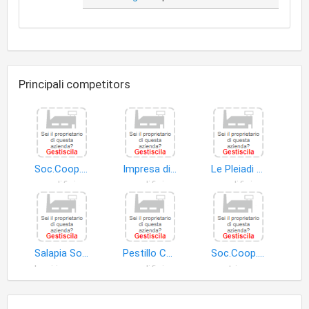
Principali competitors
Soc.Coop. Michele Lopizzo
Impresa di Costruzioni Operamolla di Operamolla Antonio & C. S.a.s
Le Pleiadi Soc.Coop. Edilizia
edifici
edifici
edifici
Salapia Soc.Coop. Edilizia
Pestillo Costruzioni di Pestillo Ruggiero & C. S.a.s
Soc.Coop. Edilizia Sali Scelti
beni immobili
edifici
centri commerciali