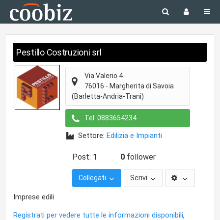
Pestillo Costruzioni srl
Via Valerio 4
76016
-
Margherita di Savoia
(Barletta-Andria-Trani)
Tel.
0883654234
Settore:
Edilizia e Impianti
Post:
1
0
follower
Collegati
Scrivi
Imprese edili
Registrati per vedere tutte le informazioni disponibili
,