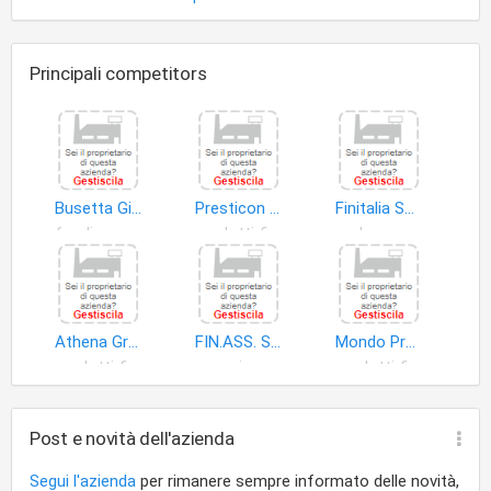
Principali competitors
Busetta Giovanni Vito
Presticon S.r.l
Finitalia Soc.Coop
fondi pensione
prodotti finanziari
denaro
Athena Group S.n.c. di Antonio Anselmo & Roberto di Patti
FIN.ASS. S.n.c. di Angileri L. e Giacalone W
Mondo Prestiti di Orlando Girolamo
prodotti finanziari
agenzia assicurativa
prodotti finanziari
Post e novità dell'azienda
Segui l'azienda
per rimanere sempre informato delle novità,