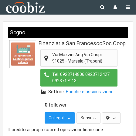
Sogno
Finanziaria San FrancescoSoc.Coop
Via Mazzini Ang.Via Crispi
91025
-
Marsala
(Trapani)
Tel.
0923714806 0923712427
0923717913
Settore:
Banche e assicurazioni
0
follower
Collegati
Scrivi
Il credito ai propri soci ed operazioni finanziarie