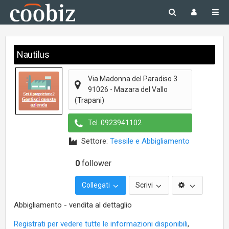
Nautilus
Via Madonna del Paradiso 3
91026
-
Mazara del Vallo
(Trapani)
Tel.
0923941102
Settore:
Tessile e Abbigliamento
0
follower
Collegati
Scrivi
Abbigliamento - vendita al dettaglio
Registrati per vedere tutte le informazioni disponibili
,