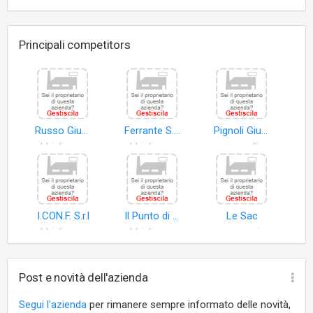
Principali competitors
Russo Giuseppe
Ferrante S.r.l
Pignoli Giuseppe
abbigliamento
abbigliamento
cappelli
I.CON.F. S.r.l
Il Punto di Roccafiorita Ludovico e C. S.a.s
Le Sac
abbigliamento esterno
abbigliamento
accessori abbigliamento
Post e novità dell'azienda
Segui l'azienda
per rimanere sempre informato delle novità,