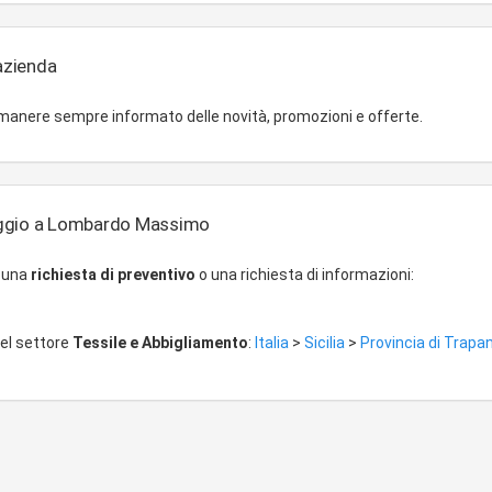
'azienda
imanere sempre informato delle novità, promozioni e offerte.
ggio a Lombardo Massimo
r una
richiesta di preventivo
o una richiesta di informazioni:
del settore
Tessile e Abbigliamento
:
Italia
>
Sicilia
>
Provincia di Trapa