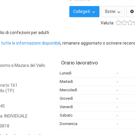
Collegati
Scrivi
Valuta:
o di confezioni per adulti
tutte le informazioni disponibili
, rimanere aggiornato o scrivere recen
Orario lavorativo
imo a Mazara del Vallo
Lunedì
-
Martedì
-
Veneto 161
Mercoledì
-
llo
(TP)
Giovedì
-
45
Venerdì
-
Sabato
-
ca: INDIVIDUALE
Domenica
-
0818