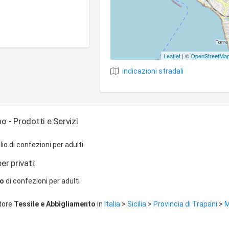
Leaflet
| ©
OpenStreetMa
indicazioni stradali
- Prodotti e Servizi
o di confezioni per adulti.
er privati:
io
di confezioni per adulti
ttore
Tessile e Abbigliamento
in
Italia
>
Sicilia
>
Provincia di Trapani
>
M