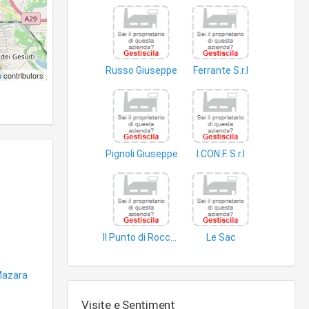
Russo Giuseppe
Ferrante S.r.l
p
contributors
abbigliamento
abbigliamento
Pignoli Giuseppe
I.CON.F. S.r.l
cappelli
abbigliamento esterno
Il Punto di Roccafiorita Ludovico e C. S.a.s
Le Sac
abbigliamento
accessori abbigliamento
azara
Visite e Sentiment