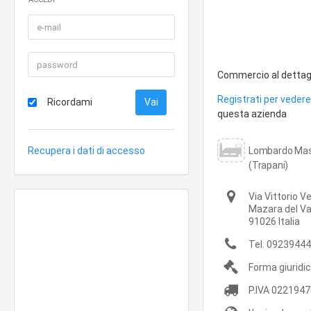
Commercio al dettagli
Registrati per vedere 
Ricordami
questa azienda
Recupera i dati di accesso
Lombardo Mass
(Trapani)
Via Vittorio 
Mazara del Va
91026
Italia
Tel.
09239444
Forma giuridi
P.IVA
0221947