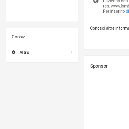
L'azienda non 
(es. www.lom
Per inserirlo
d
Conosci altre inform
Coobiz
Altro
Sponsor