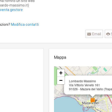
ha fornito un sito web
bardo-massimo.it)
iventa gestore
azioni?
Modifica contatti
Email
Mappa
+
−
Lombardo Massimo
Via Vittorio Veneto 161
91026 - Mazara del Vallo (Trapa