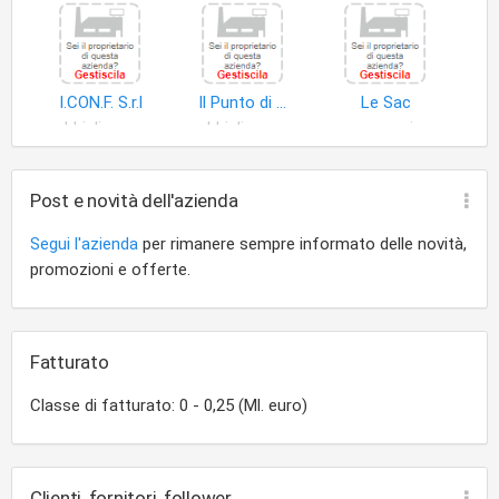
I.CON.F. S.r.l
Il Punto di Roccafiorita Ludovico e C. S.a.s
Le Sac
abbigliamento esterno
abbigliamento
accessori abbigliamento
Post e novità dell'azienda
Segui l'azienda
per rimanere sempre informato delle novità,
promozioni e offerte.
Fatturato
Classe di fatturato: 0 - 0,25 (Ml. euro)
Clienti, fornitori, follower