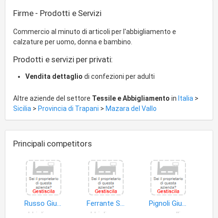
Firme - Prodotti e Servizi
Commercio al minuto di articoli per l'abbigliamento e
calzature per uomo, donna e bambino.
Prodotti e servizi per privati:
Vendita dettaglio
di confezioni per adulti
Altre aziende del settore
Tessile e Abbigliamento
in
Italia
>
Sicilia
>
Provincia di Trapani
>
Mazara del Vallo
Principali competitors
Russo Giuseppe
Ferrante S.r.l
Pignoli Giuseppe
abbigliamento
abbigliamento
cappelli