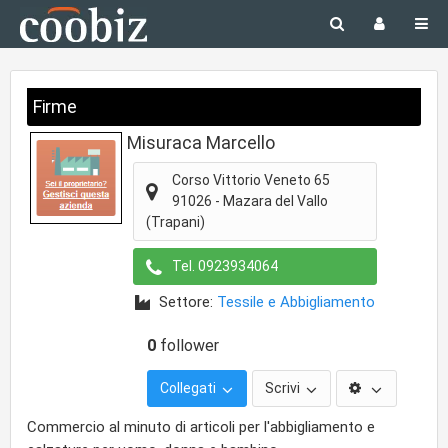
Firme
Misuraca Marcello
Corso Vittorio Veneto 65
91026
-
Mazara del Vallo
(Trapani)
Tel.
0923934064
Settore:
Tessile e Abbigliamento
0
follower
Collegati
Scrivi
Commercio al minuto di articoli per l'abbigliamento e