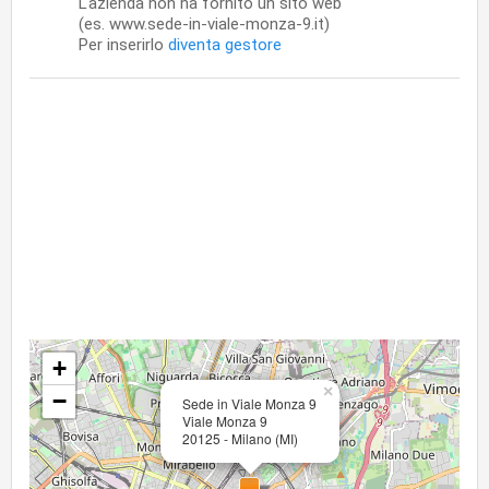
L'azienda non ha fornito un sito web
(es. www.sede-in-viale-monza-9.it)
Per inserirlo
diventa gestore
+
×
−
Sede in Viale Monza 9
Viale Monza 9
20125 - Milano (MI)