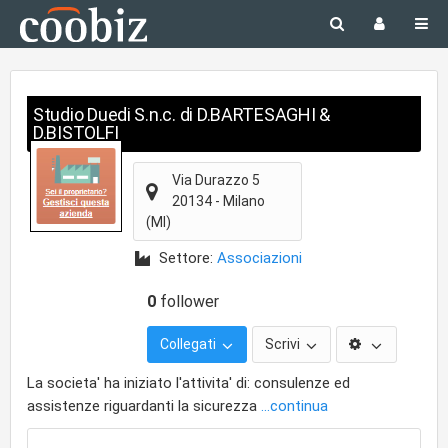
Studio Duedi S.n.c. di D.BARTESAGHI &
D.BISTOLFI
Via Durazzo 5
20134
-
Milano
(MI)
Settore:
Associazioni
0
follower
Collegati
Scrivi
La societa' ha iniziato l'attivita' di: consulenze ed
assistenze riguardanti la sicurezza
...continua