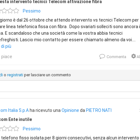
esta intervento tecnici Telecom attivazione fibra
Pessimo
iorno è dal 26 ottobre che attendo intervento vs tecnici Telecom per
are linea telefonica fissa con fibra . Dopo svariati solleciti sono ancora 
a. E scandaloso che una società come la vostra abbia tecnici
reghisti. Lascio mio contatto per essere chiamato almeno da voi....
 di più
 piace
Commenta
Al
di
o
registrati
per lasciare un commento
om Italia S.p.A
ha ricevuto una
Opinione
da
PIETRO NATI
om Ente inutile
Pessimo
 telefono fisso isolata per 8 giorni consecutivi, senza alcun intervento 