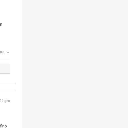
in
tro
29 gen
fino