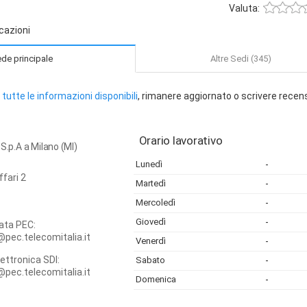
Valuta:
cazioni
de principale
Altre Sedi (345)
tutte le informazioni disponibili
, rimanere aggiornato o scrivere recen
Orario lavorativo
S.p.A a Milano (MI)
Lunedì
-
ffari 2
Martedì
-
Mercoledì
-
Giovedì
-
cata PEC:
@pec.telecomitalia.it
Venerdì
-
lettronica SDI:
Sabato
-
@pec.telecomitalia.it
Domenica
-