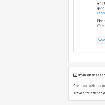
all' 
genn
Leggi
Piac
Mi
Acce
Invia un messag
Contatta l'azienda p
Trova altre aziende 