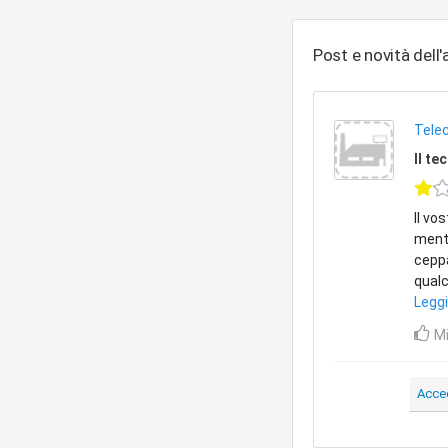
Post e novità dell
Telec
Il te
Il vo
mentr
cepp
qualc
Leggi
Mi
Acce