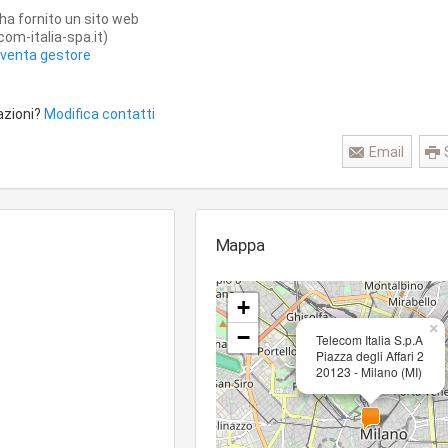
ha fornito un sito web
om-italia-spa.it)
iventa gestore
azioni?
Modifica contatti
Email
Mappa
+
×
−
Telecom Italia S.p.A
Piazza degli Affari 2
20123 - Milano (MI)