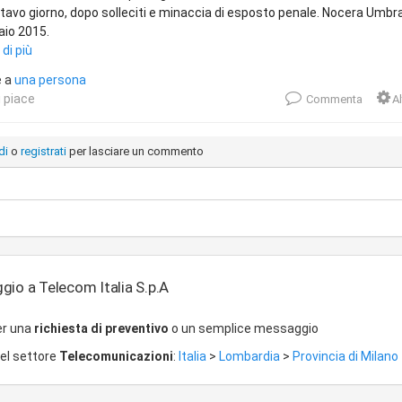
ottavo giorno, dopo solleciti e minaccia di esposto penale. Nocera Umbra
aio 2015.
 di più
e a
una persona
 piace
Commenta
Al
di
o
registrati
per lasciare un commento
gio a Telecom Italia S.p.A
er una
richiesta di preventivo
o un semplice messaggio
del settore
Telecomunicazioni
:
Italia
>
Lombardia
>
Provincia di Milano