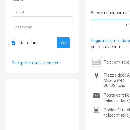
Servizi di telecomuni
Se
Registrati per vedere 
Ricordami
questa azienda
Telecom Italia 
Recupera i dati di accesso
Piazza degli A
Milano
(MI)
20123
Italia
Posta certifi
telecomitalia
Codice fatt. e
telecomitalia