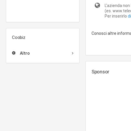
L'azienda non 
(es. www.telec
Per inserirlo
d
Conosci altre inform
Coobiz
Altro
Sponsor