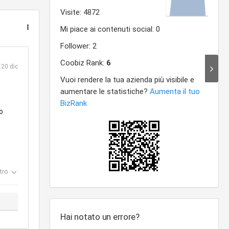
20 dic
o
tro
Hai notato un errore?