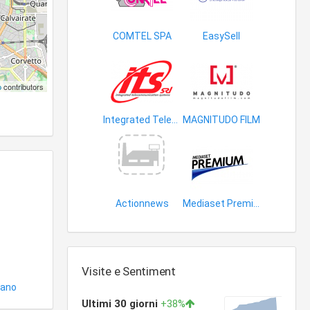
COMTEL SPA
EasySell
antenne
logistica aziendale
p
contributors
Integrated Telecommunication Systems
MAGNITUDO FILM
film
Actionnews
Mediaset Premium
attrezzature telefonia
film
Visite e Sentiment
lano