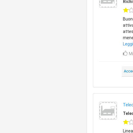
Richi
Buong
attiv
attes
menef
Leggi
Mi
Acce
Telec
Telec
Linea