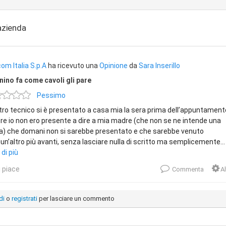
'azienda
om Italia S.p.A
ha ricevuto una
Opinione
da
Sara Inserillo
cnino fa come cavoli gli pare
Pessimo
stro tecnico si è presentato a casa mia la sera prima dell’appuntament
e io non ero presente a dire a mia madre (che non se ne intende una
a) che domani non si sarebbe presentato e che sarebbe venuto
un’altro più avanti, senza lasciare nulla di scritto ma semplicemente...
 di più
 piace
Commenta
Al
di
o
registrati
per lasciare un commento