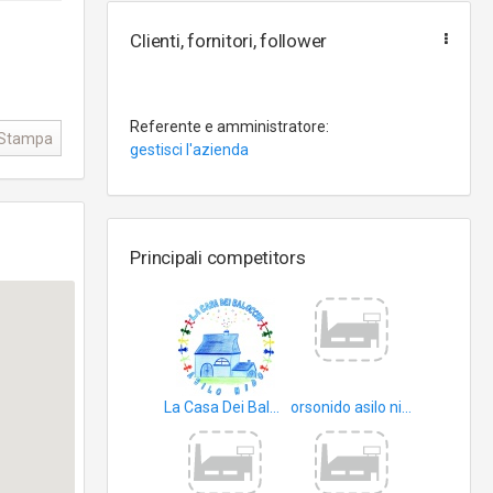
Clienti, fornitori, follower
Referente e amministratore:
Stampa
gestisci l'azienda
Principali competitors
La Casa Dei Balocchi di Grazia Oliveri
orsonido asilo nido bilingue
giardini d’infanzia
asili nido