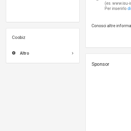
(es. www.isu-ist
Per inserirlo
d
Conosci altre inform
Coobiz
Altro
Sponsor