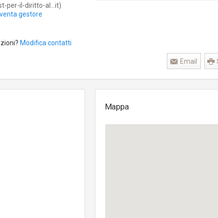
-per-il-diritto-al...it)
iventa gestore
azioni?
Modifica contatti
Email
Mappa