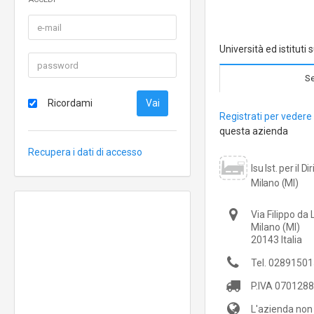
Università ed istituti s
Se
Ricordami
Registrati per vedere 
questa azienda
Recupera i dati di accesso
Isu Ist. per il Di
Milano (MI)
Via Filippo da 
Milano
(MI)
20143
Italia
Tel.
02891501
P.IVA
0701288
L'azienda non 