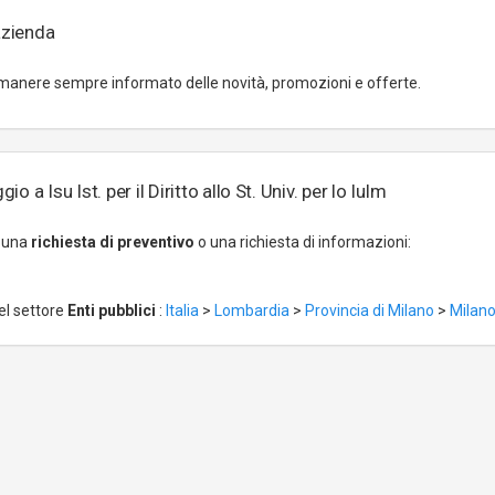
azienda
manere sempre informato delle novità, promozioni e offerte.
o a Isu Ist. per il Diritto allo St. Univ. per lo Iulm
r una
richiesta di preventivo
o una richiesta di informazioni:
el settore
Enti pubblici
:
Italia
>
Lombardia
>
Provincia di Milano
>
Milan