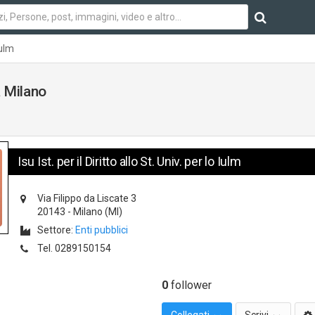
Iulm
 a Milano
Isu Ist. per il Diritto allo St. Univ. per lo Iulm
Via Filippo da Liscate 3
20143
-
Milano
(MI)
Settore:
Enti pubblici
Tel.
0289150154
0
follower