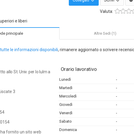
Collegati
Scrivi
Valuta:
uperiori e liberi
de principale
Altre Sedi (1)
tutte le informazioni disponibili
, rimanere aggiornato o scrivere recensi
Orario lavorativo
ritto allo St. Univ. per lo Iulm a
Lunedì
-
Martedì
-
Liscate 3
Mercoledì
-
Giovedì
-
54
Venerdì
-
Sabato
-
0154
Domenica
-
ha fornito un sito web