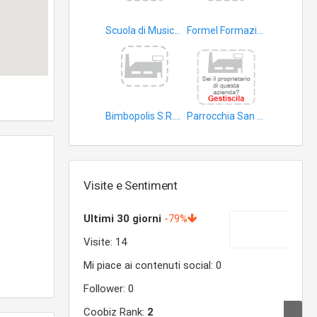
Scuola di Musica MC
Formel Formazione Enti Locali S.r.l
corsi professionali
Bimbopolis S.R.L.S di Salvatore Giannone e Maria Elena Giannone
Parrocchia San Protaso
kinder garden
giardini d’infanzia
Visite e Sentiment