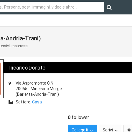
a-Andria-Trani)
tersivi, materassi
Tricarico Donato
Via Aspromonte C.N
70055
-
Minervino Murge
(Barletta-Andria-Trani)
Settore:
Casa
0
follower
Collegati
Scrivi