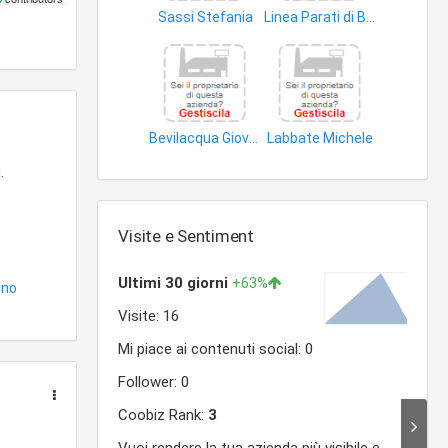
Sassi Stefania
Linea Parati di Bifulco Fedora
termoidraulico
termoidraulico
Bevilacqua Giovanni
Labbate Michele
prodotti
articoli cimiteriali
.
Visite e Sentiment
ino