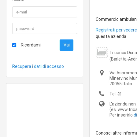
Commercio ambulante d
Registrati per vedere 
questa azienda
Ricordami
Tricarico Don
(Barletta-Andr
Recupera i dati di accesso
Via Aspromon
Minervino Mu
70055
Italia
Tel.
@
L'azienda non 
(es. www.trica
Per inserirlo
d
Conosci altre inform