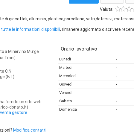
Valuta:
i giocattoli, alluminio, plastica,porcellana, vetri,detersivi, materass
tutte le informazioni disponibili
, rimanere aggiornato o scrivere recen
Orario lavorativo
ato a Minervino Murge
ia-Trani)
Lunedì
-
Martedì
-
te C.N
Mercoledì
-
rge
(BT)
Giovedì
-
Venerdì
-
Sabato
-
ha fornito un sito web
rico-donato.it)
Domenica
-
iventa gestore
azioni?
Modifica contatti