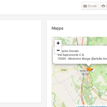
Email
Mappa
+
−
Tricarico Donato
Via Aspromonte C.N
70055 - Minervino Murge (Barletta-And
Leaflet
| ©
OpenStreetMa