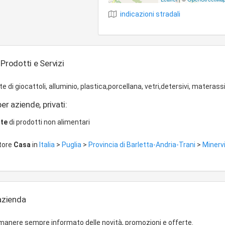
indicazioni stradali
Prodotti e Servizi
i giocattoli, alluminio, plastica,porcellana, vetri,detersivi, materassi
er aziende, privati:
nte
di prodotti non alimentari
ttore
Casa
in
Italia
>
Puglia
>
Provincia di Barletta-Andria-Trani
>
Minerv
'azienda
imanere sempre informato delle novità, promozioni e offerte.