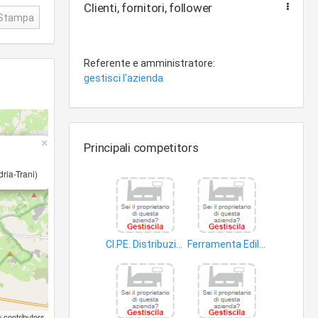
Clienti, fornitori, follower
Stampa
Referente e amministratore:
gestisci l'azienda
×
Principali competitors
ria-Trani)
CI.PE. Distribuzione Automatica Service di Ciro Pepe
Ferramenta Edilpanorama di Conese Patrizia
prodotti
termoidraulico
p
contributors