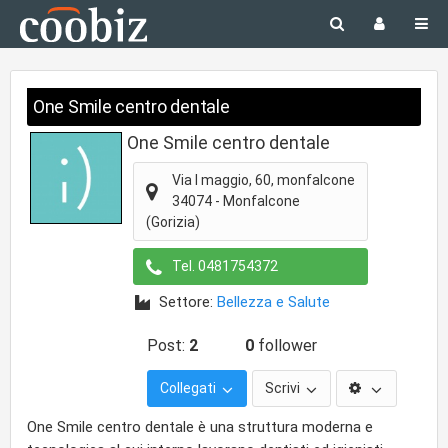
One Smile centro dentale
One Smile centro dentale
Via I maggio, 60, monfalcone
34074
-
Monfalcone
(Gorizia)
Tel.
0481754372
Settore:
Bellezza e Salute
Post:
2
0
follower
Collegati
Scrivi
One Smile centro dentale è una struttura moderna e