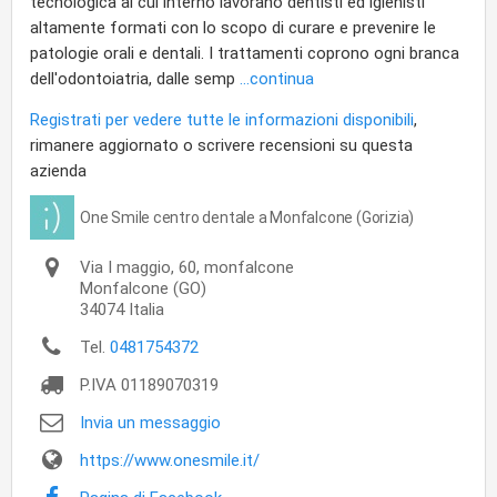
tecnologica al cui interno lavorano dentisti ed igienisti
altamente formati con lo scopo di curare e prevenire le
patologie orali e dentali. I trattamenti coprono ogni branca
dell'odontoiatria, dalle semp
...continua
Registrati per vedere tutte le informazioni disponibili
,
rimanere aggiornato o scrivere recensioni su questa
azienda
One Smile centro dentale a Monfalcone (Gorizia)
Via I maggio, 60, monfalcone
Monfalcone
(GO)
34074
Italia
Tel.
0481754372
P.IVA
01189070319
Invia un messaggio
https://www.onesmile.it/