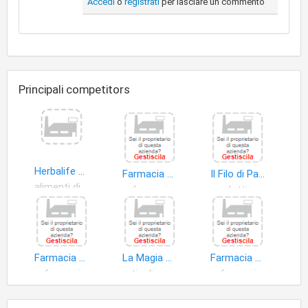
Accedi
o
registrati
per lasciare un commento
Principali competitors
Herbalife Distributore Indipendente
Farmacia Rismondo
Il Filo di Paglia di Vosca Rita S.n.c
alimenti dietetici
farmaci
prodotti erboristeria
Farmacia Al Redentore
La Magia Verde
Farmacia Sant'antonio Della DOTT.SSA Milena Vittori
farmaci
articoli profumeria
farmaci