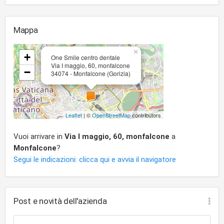
Mappa
×
+
One Smile centro dentale
Via I maggio, 60, monfalcone
−
34074 - Monfalcone (Gorizia)
Leaflet
| ©
OpenStreetMap
contributors
Vuoi arrivare in
Via I maggio, 60, monfalcone
a
Monfalcone
?
Segui le indicazioni: clicca qui e avvia il navigatore
Post e novità dell'azienda